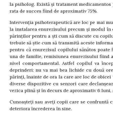
la psiholog. Există şi tratament medicamentos 
rata de succes fiind de aproximativ 75%.
Intervenţia psihoterapeutică are loc pe mai mu
la instalarea enurezisului precum şi modul în c
părinţilor pentru a şti cum să discute cu copilul
trebuie să
ştie
cum să transmită aceste informaţi
pentru că enurezisul copilului sănătos poate fi
una de familie, remisiunea enurezisului fiind 
nivel comportamental. Astfel copilul va încep
deprinderi: nu va mai bea lichide cu două ore 
părinţi, înainte de ora la care are loc de obicei
diverse dispozitive cu senzori care declanşeaz
vezica plină şi în decurs de aproximativ 6 luni,
Cunoaşteţi sau ave
ţ
i copii care se confruntă c
deteriora încrederea în sine.