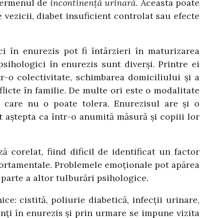
 termenul de
incontinenţă urinară
. Aceasta poate
vezicii, diabet insuficient controlat sau efecte
ci în enurezis pot fi întârzieri în maturizarea
sihologici în enurezis sunt diverşi. Printre ei
r-o colectivitate, schimbarea domiciliului şi a
flicte în familie. De multe ori este o modalitate
e care nu o poate tolera. Enurezisul are şi o
t aştepta ca într-o anumită măsură şi copiii lor
corelat, fiind dificil de identificat un factor
mportamentale. Problemele emoţionale pot apărea
parte a altor tulburări psihologice.
: cistită, poliurie diabetică, infecţii urinare,
nţi în enurezis şi prin urmare se impune vizita