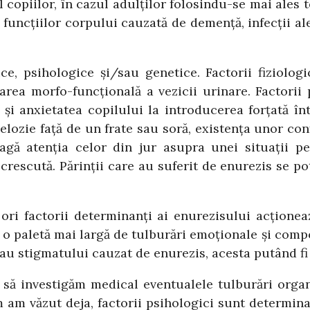
l copiilor, în cazul adulţilor folosindu-se mai ales
funcţiilor corpului cauzată de demenţă, infecţii ale 
ice, psihologice şi/sau genetice. Factorii fiziologi
rea morfo-funcţională a vezicii urinare. Factorii p
i anxietatea copilului la introducerea forţată înt
gelozie faţă de un frate sau soră, existenţa unor con
ragă atenţia celor din jur asupra unei situaţii p
crescută. Părinţii care au suferit de enurezis se po
ri factorii determinanţi ai enurezisului acţionează 
u o paletă mai largă de tulburări emoţionale şi co
au stigmatului cauzat de enurezis, acesta putând fi 
ă investigăm medical eventualele tulburări organice
m am văzut deja, factorii psihologici sunt determina