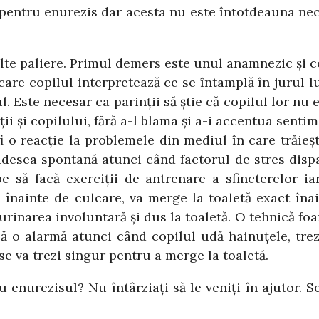
pentru enurezis dar acesta nu este întotdeauna nec
lte paliere. Primul demers este unul anamnezic şi co
are copilul interpretează ce se întamplă în jurul lu
. Este necesar ca parinţii să ştie că copilul lor nu 
i şi copilului, fără a-l blama şi a-i accentua sentim
 o reacţie la problemele din mediul în care trăieşt
adesea spontană atunci când factorul de stres dispar
e să facă exerciţii de antrenare a sfincterelor i
înainte de culcare, va merge la toaletă exact înain
 urinarea involuntară şi dus la toaletă. O tehnică foar
ă o alarmă atunci când copilul udă hainuţele, trezi
 se va trezi singur pentru a merge la toaletă.
u enurezisul? Nu întârziaţi să le veniţi în ajutor. S