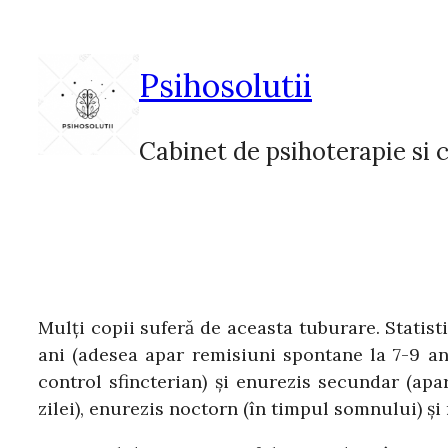
Sari
la
conținut
Psihosolutii
Cabinet de psihoterapie si c
Mulţi copii suferă de aceasta tuburare. Statist
ani (adesea apar remisiuni spontane la 7-9 an
control sfincterian) şi enurezis secundar (apa
zilei), enurezis noctorn (în timpul somnului) şi 