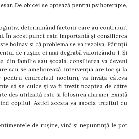
esar. De obicei se optează pentru psihoterapie,
gnitiv, determinând factorii care au contribuit
i. În acest punct este importantă şi consilierea
este bolnav şi că problema se va rezolva. Părinţii
entul de ruşine ci mai degrabă valorizându-l. Şi
e, din familie sau şcoală, consilierea va deveni
e sau se ameliorează. Intervenţia are loc şi la
ar pentru enurezisul nocturn, va învăţa câteva
te să se culce şi va fi trezit noaptea de către
te des utilizată este şi folosirea alarmei. Există
nd copilul. Astfel acesta va asocia trezitul cu
entimentele de ruşine, vină şi nepuntinţă le pot