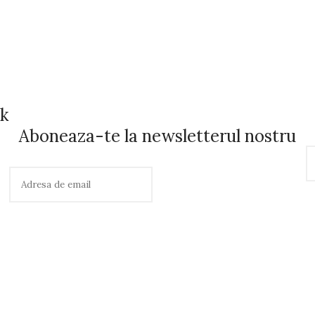
ok
Aboneaza-te la newsletterul nostru
C
a
u
t
ă