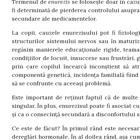
Termenul de
enurezis
se foloseşte doar în cazu
fi determinată de pierderea controlului asupra 
secundare ale medicamentelor.
La copii, cauzele enurezisului pot fi fiziolog
structurilor sistemului nervos sau în maturiza
regăsim manierele educaţionale rigide, teama ş
condiţiilor de locuit, insuccese sau frustrări, 
prin care copilul încearcă inconştient să at
componentă genetică, incidenţa familială fiind 
să se confrunte cu aceeaşi problemă.
Este important de reţinut faptul că de multe o
singular. În plus, e
nurezisul poate fi asociat c
şi ca o consecinţă secundară a disconfortului s
Ce este de făcut? În primul rând este necesar s
dereglări hormonale. În al doilea rând, aşa cu