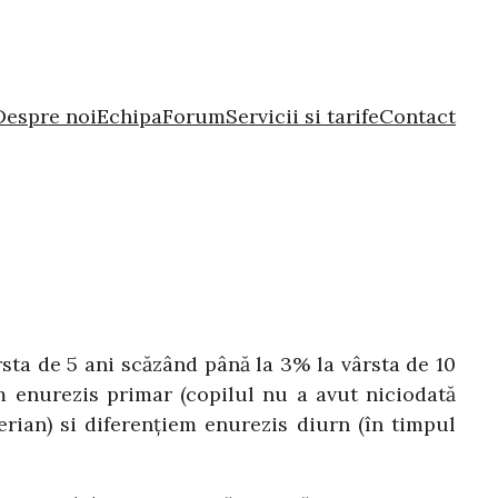
Despre noi
Echipa
Forum
Servicii si tarife
Contact
rsta de 5 ani scăzând până la 3% la vârsta de 10
m enurezis primar (copilul nu a avut niciodată
erian) si diferenţiem enurezis diurn (în timpul