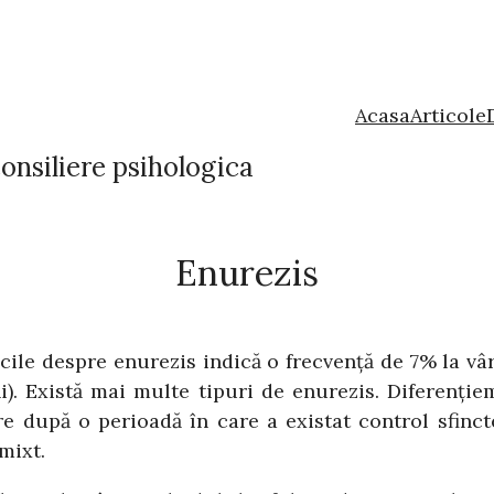
Acasa
Articole
onsiliere psihologica
Enurezis
icile despre enurezis indică o frecvenţă de 7% la vâ
i). Există mai multe tipuri de enurezis. Diferenţie
re după o perioadă în care a existat control sfinct
mixt.