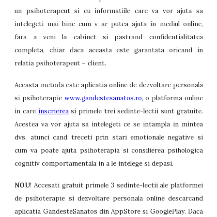
un psihoterapeut si cu informatiile care va vor ajuta sa
intelegeti mai bine cum v-ar putea ajuta in mediul online,
fara a veni la cabinet si pastrand confidentialitatea
completa, chiar daca aceasta este garantata oricand in
relatia psihoterapeut – client.
Aceasta metoda este aplicatia online de dezvoltare personala
si psihoterapie
www.gandestesanatos.ro
, o platforma online
in care
inscrierea
si primele trei sedinte-lectii sunt gratuite.
Acestea va vor ajuta sa intelegeti ce se intampla in mintea
dvs. atunci cand treceti prin stari emotionale negative si
cum va poate ajuta psihoterapia si consilierea psihologica
cognitiv comportamentala in a le intelege si depasi.
NOU
! Accesati gratuit primele 3 sedinte-lectii ale platformei
de psihoterapie si dezvoltare personala online descarcand
aplicatia GandesteSanatos din AppStore si GooglePlay. Daca