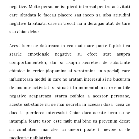
negative. Multe persoane isi pierd interesul pentru activitati
care altadata le faceau placere sau incep sa aiba atitudini
negative la situatii care in trecut nu ii deranjau atat de tare
sau chiar deloc.
Acest lucru se datoreaza in cea mai mare parte faptului ca
starile emotionale negative au efect atat asupra
comportamentelor, dar si asupra secretiei de substante
chimice in creier (dopamina si serotonina, in special) care
influenteaza modul in care ne aratam interesul si ne bucuram
de anumite activitati si situatii. In momentul in care emotiile
negative acapareaza starea psihica a acestor persoane,
aceste substante nu se mai secreta in aceeasi doza, ceea ce
duce la pierderea interesului. Chiar daca aceste lucru nu se
intampla foarte usor, este mult mai bine sa prevenim decat
sa combatem, mai ales ca uneori poate fi nevoie si de
medicatie psihiatrica.