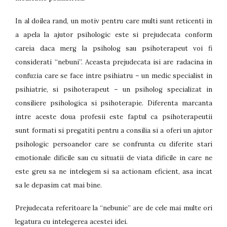
In al doilea rand, un motiv pentru care multi sunt reticenti in
a apela la ajutor psihologic este si prejudecata conform
careia daca merg la psiholog sau psihoterapeut voi fi
considerati “nebuni”. Aceasta prejudecata isi are radacina in
confuzia care se face intre psihiatru – un medic specialist in
psihiatrie, si psihoterapeut – un psiholog specializat in
consiliere psihologica si psihoterapie. Diferenta marcanta
intre aceste doua profesii este faptul ca psihoterapeutii
sunt formati si pregatiti pentru a consilia si a oferi un ajutor
psihologic persoanelor care se confrunta cu diferite stari
emotionale dificile sau cu situatii de viata dificile in care ne
este greu sa ne intelegem si sa actionam eficient, asa incat
sa le depasim cat mai bine.
Prejudecata referitoare la “nebunie” are de cele mai multe ori
legatura cu intelegerea acestei idei.