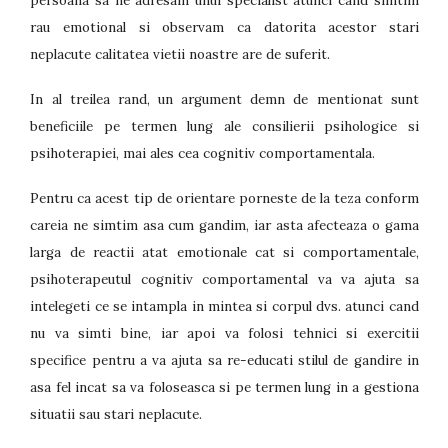
persoana sa ne adresam unui specialist atunci cand simtim
rau emotional si observam ca datorita acestor stari
neplacute calitatea vietii noastre are de suferit.
In al treilea rand, un argument demn de mentionat sunt
beneficiile pe termen lung ale consilierii psihologice si
psihoterapiei, mai ales cea cognitiv comportamentala.
Pentru ca acest tip de orientare porneste de la teza conform
careia ne simtim asa cum gandim, iar asta afecteaza o gama
larga de reactii atat emotionale cat si comportamentale,
psihoterapeutul cognitiv comportamental va va ajuta sa
intelegeti ce se intampla in mintea si corpul dvs. atunci cand
nu va simti bine, iar apoi va folosi tehnici si exercitii
specifice pentru a va ajuta sa re-educati stilul de gandire in
asa fel incat sa va foloseasca si pe termen lung in a gestiona
situatii sau stari neplacute.