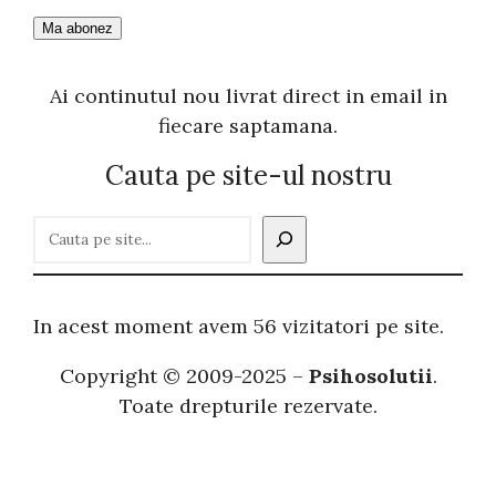
Ai continutul nou livrat direct in email in
fiecare saptamana.
Cauta pe site-ul nostru
C
a
u
t
In acest moment avem 56 vizitatori pe site.
ă
Copyright © 2009-2025 –
Psihosolutii
.
Toate drepturile rezervate.