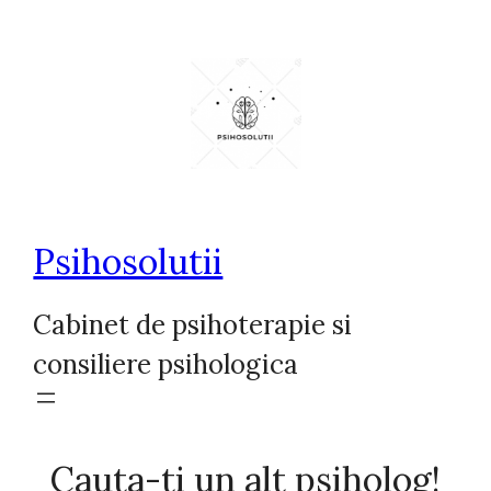
Sari
la
conținut
Psihosolutii
Cabinet de psihoterapie si
consiliere psihologica
Cauta-ti un alt psiholog!