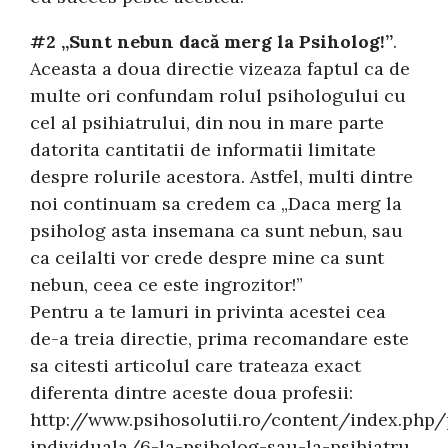
#2 „Sunt nebun dacă merg la Psiholog!”
.
Aceasta a doua directie vizeaza faptul ca de
multe ori confundam rolul psihologului cu
cel al psihiatrului, din nou in mare parte
datorita cantitatii de informatii limitate
despre rolurile acestora. Astfel, multi dintre
noi continuam sa credem ca „Daca merg la
psiholog asta insemana ca sunt nebun, sau
ca ceilalti vor crede despre mine ca sunt
nebun, ceea ce este ingrozitor!”
Pentru a te lamuri in privinta acestei cea
de-a treia directie, prima recomandare este
sa citesti articolul care trateaza exact
diferenta dintre aceste doua profesii:
http://www.psihosolutii.ro/content/index.php/
individuala/6-la-psiholog-sau-la-psihiatru.