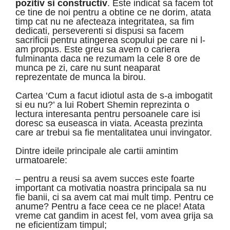
pozitiv si constructiv
. Este indicat
sa facem tot
ce tine de noi pentru a obtine ce ne dorim, atata
timp cat nu ne afecteaza integritatea, sa fim
dedicati, perseverenti si dispusi sa facem
sacrificii pentru atingerea scopului pe care ni l-
am propus. Este greu sa avem o cariera
fulminanta daca ne rezumam la cele 8 ore de
munca pe zi, care nu sunt neaparat
reprezentate de munca la birou.
Cartea ‘Cum a facut idiotul asta de s-a imbogatit
si eu nu?’ a lui Robert Shemin reprezinta o
lectura interesanta pentru persoanele care isi
doresc sa euseasca in viata. Aceasta prezinta
care ar trebui sa fie mentalitatea unui invingator.
Dintre ideile principale ale cartii amintim
urmatoarele:
– pentru a reusi sa avem succes este foarte
important ca motivatia noastra principala sa nu
fie banii, ci sa avem cat mai mult timp. Pentru ce
anume? Pentru a face ceea ce ne place! Atata
vreme cat gandim in acest fel, vom avea grija sa
ne eficientizam timpul;