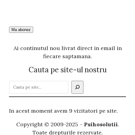
Ai continutul nou livrat direct in email in
fiecare saptamana.
Cauta pe site-ul nostru
C
a
u
t
In acest moment avem 9 vizitatori pe site.
ă
Copyright © 2009-2025 –
Psihosolutii
.
Toate drepturile rezervate.