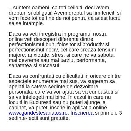
– suntem oameni, ca toti ceilalti, deci avem
drepturi si obligatii! Avem dreptul sa fim fericiti si
vom face tot ce tine de noi pentru ca acest lucru
sa se intample.
Daca va veti inregistra in programul nostru
online veti descoperi diferenta dintre
perfectionismul bun, folositor si productiv si
perfectionismul nociv, cel care creaza tensiuni
majore, anxietate, stres, si care ne va sabota,
mai devreme sau mai tarziu, performanta,
sanatatea si succesul.
Daca va confruntati cu dificultati in oricare dintre
aspectele enumerate mai sus, va sugeram sa
apelati la cateva sedinte de dezvoltare
personala, care va vor ajuta sa va cunoasteti si
sa va intelegeti mai bine. In cazul in care nu
locuiti in Bucuresti sau nu puteti ajunge la
cabinet, va puteti inscrie in aplicatia online
www.gandestesanatos.ro
.
Inscrierea
si primele 3
sedinte-lectii sunt gratuite.