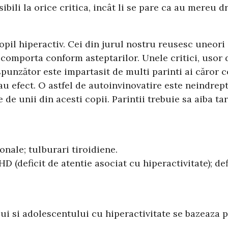
sibili la orice critica, incât li se pare ca au mereu
il hiperactiv. Cei din jurul nostru reusesc uneori s
se comporta conform asteptarilor. Unele critici, uso
unzător este impartasit de multi parinti ai căror c
 au efect. O astfel de autoinvinovatire este neindrep
 unii din acesti copii. Parintii trebuie sa aiba taria
onale; tulburari tiroidiene.
D (deficit de atentie asociat cu hiperactivitate); de
ui si adolescentului cu hiperactivitate se bazeaza p