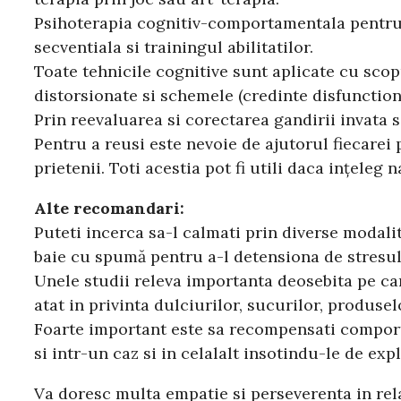
Psihoterapia cognitiv-comportamentala pentru
secventiala si trainingul abilitatilor.
Toate tehnicile cognitive sunt aplicate cu scopu
distorsionate si schemele (credinte disfunctiona
Prin reevaluarea si corectarea gandirii invata s
Pentru a reusi este nevoie de ajutorul fiecarei 
prietenii. Toti acestia pot fi utili daca inţel
Alte recomandari:
Puteti incerca sa-l calmati prin diverse modalit
baie cu spumă pentru a-l detensiona de stresul 
Unele studii releva importanta deosebita pe ca
atat in privinta dulciurilor, sucurilor, produsel
Foarte important este sa recompensati comportame
si intr-un caz si in celalalt insotindu-le de e
Va doresc multa empatie si perseverenta in r