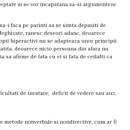
 dreptate si se vor incapatana sa-si argumenteze
a-i faca pe parinti sa se simta depasiti de
r deghizate, ranesc deseori adanc, deoarece
opii hiperactivi nu se adapteaza unor principii
tatita, deoarece nicio persoana din afara nu
 sa afirme de fata cu ei si fata de ceilalti ca
ficultati de invatare; deficit de vedere sau auz,
e metode nonverbale si nondirective, cum ar fi