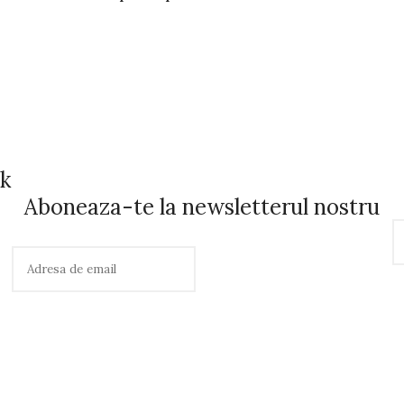
ok
Aboneaza-te la newsletterul nostru
C
a
u
t
ă