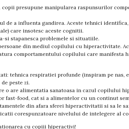
 copii presupune manipularea raspunsurilor compor
l de a influenta gandirea. Aceste tehnici identifica,
le) care insotesc aceste cognitii.
a-si stapanesca problemele si situatiile.
persoane din mediul copilului cu hiperactivitate. Ace
eg natura comportamentului copilului care manifesta h
ati: tehnica respiratiei profunde (inspiram pe nas, 
de peste zi.
re o are alimentatia sanatoasa in cazul copilului hi
or fast-food, cat si a alimentelor cu un continut semn
ntele din afara sferei hiperactivitatii si sa le san
xplicatii corespunzatoare nivelului de intelegere al 
elationarea cu copiii hiperactivi!