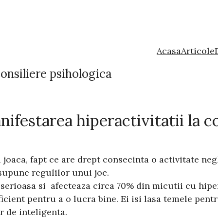
Acasa
Articole
onsiliere psihologica
ifestarea hiperactivitatii la c
joaca, fapt ce are drept consecinta o activitate negl
 supune regulilor unui joc.
serioasa si afecteaza circa 70% din micutii cu hiper
cient pentru a o lucra bine. Ei isi lasa temele pent
r de inteligenta.