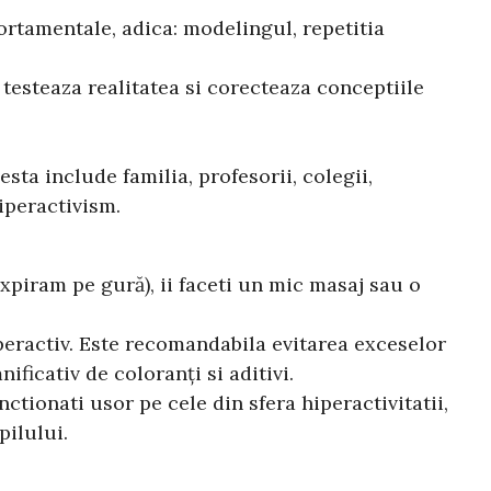
tamentale, adica: modelingul, repetitia
 testeaza realitatea si corecteaza conceptiile
sta include familia, profesorii, colegii,
iperactivism.
expiram pe gură), ii faceti un mic masaj sau o
peractiv. Este recomandabila evitarea exceselor
ificativ de coloranţi si aditivi.
ctionati usor pe cele din sfera hiperactivitatii,
copilului.