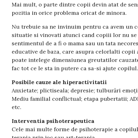
Mai mult, o parte dintre copii devin atat de sen
pozitia in orice problema oricat de minora.
Nu trebuie sa ne invinuim pentru ca avem un cop
situatie si vinovati atunci cand copiii lor nu 
sentimentul de a fi o mama sau un tata necoresp
educative de baza, care asupra celorlalti copii
poate intelege dimensiunea greutatilor cauzate de
fac tot ce le sta in putere ca sa-si ajute copilul.
Posibile cauze ale hiperactivitatii
Anxietate; plictiseala; depresie; tulburări emoţi
Mediu familial conflictual; etapa pubertatii; ADH
etc.
Interventia psihoterapeutica
Cele mai multe forme de psihoterapie a copilul
terapia prin joc sau art-terapia.