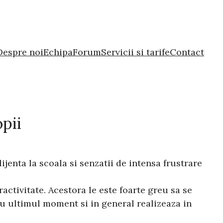
Despre noi
Echipa
Forum
Servicii si tarife
Contact
opii
ijenta la scoala si senzatii de intensa frustrare
activitate. Acestora le este foarte greu sa se
ru ultimul moment si in general realizeaza in