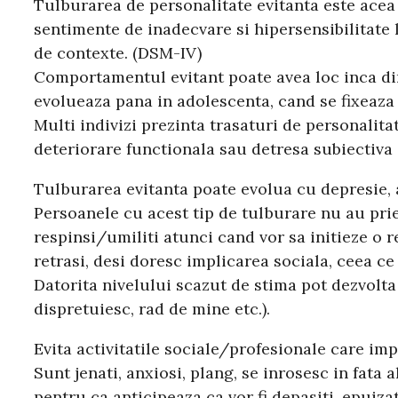
Tulburarea de personalitate evitanta este acea 
sentimente de inadecvare si hipersensibilitate l
de contexte. (DSM-IV)
Comportamentul evitant poate avea loc inca din p
evolueaza pana in adolescenta, cand se fixeaza 
Multi indivizi prezinta trasaturi de personalita
deteriorare functionala sau detresa subiectiva 
Tulburarea evitanta poate evolua cu depresie, an
Persoanele cu acest tip de tulburare nu au prie
respinsi/umiliti atunci cand vor sa initieze o re
retrasi, desi doresc implicarea sociala, ceea c
Datorita nivelului scazut de stima pot dezvolta 
dispretuiesc, rad de mine etc.).
Evita activitatile sociale/profesionale care im
Sunt jenati, anxiosi, plang, se inrosesc in fata
pentru ca anticipeaza ca vor fi depasiti, epuiza