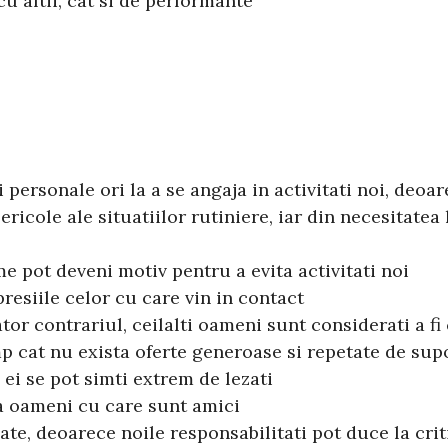
cu altii, cat si de performante
i personale ori la a se angaja in activitati noi, deo
ricole ale situatiilor rutiniere, iar din necesitatea
 pot deveni motiv pentru a evita activitati noi
resiile celor cu care vin in contact
or contrariul, ceilalti oameni sunt considerati a fi 
mp cat nu exista oferte generoase si repetate de supo
ei se pot simti extrem de lezati
va oameni cu care sunt amici
ate, deoarece noile responsabilitati pot duce la crit