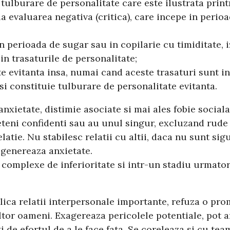
tulburare de personalitate care este ilustrata printr
a evaluarea negativa (critica), care incepe in perioa
erioada de sugar sau in copilarie cu timiditate, izol
in trasaturile de personalitate;
te evitanta insa, numai cand aceste trasaturi sunt in
si constituie tulburare de personalitate evitanta.
xietate, distimie asociate si mai ales fobie sociala
teni confidenti sau au unul singur, excluzand rude d
latie. Nu stabilesc relatii cu altii, daca nu sunt si
e genereaza anxietate.
complexe de inferioritate si intr-un stadiu urmator, 
plica relatii interpersonale importante, refuza o pr
 altor oameni. Exagereaza pericolele potentiale, pot 
ti de efortul de a le face fata. Se coreleaza si cu t