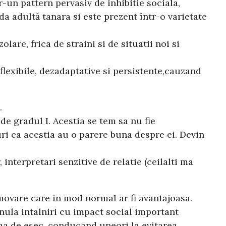
-un pattern pervasiv de inhibitie sociala,
da adultă tanara si este prezent într-o varietate
are, frica de straini si de situatii noi si
flexibile, dezadaptative si persistente,cauzand
.
e gradul I. Acestia se tem sa nu fie
guri ca acestia au o parere buna despre ei. Devin
interpretari senzitive de relatie (ceilalti ma
omovare care in mod normal ar fi avantajoasa.
anula intalniri cu impact social important
eama de esec, conducand uneori la evitarea