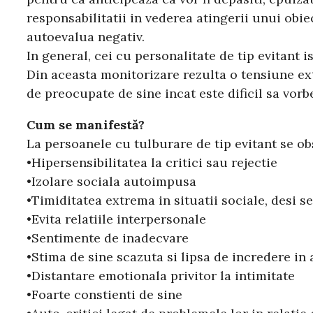
responsabilitatii in vederea atingerii unui obie
autoevalua negativ.
In general, cei cu personalitate de tip evitant i
Din aceasta monitorizare rezulta o tensiune ext
de preocupate de sine incat este dificil sa vor
Cum se manifestă?
La persoanele cu tulburare de tip evitant se obs
•Hipersensibilitatea la critici sau rejectie
•Izolare sociala autoimpusa
•Timiditatea extrema in situatii sociale, desi s
•Evita relatiile interpersonale
•Sentimente de inadecvare
•Stima de sine scazuta si lipsa de incredere in a
•Distantare emotionala privitor la intimitate
•Foarte constienti de sine