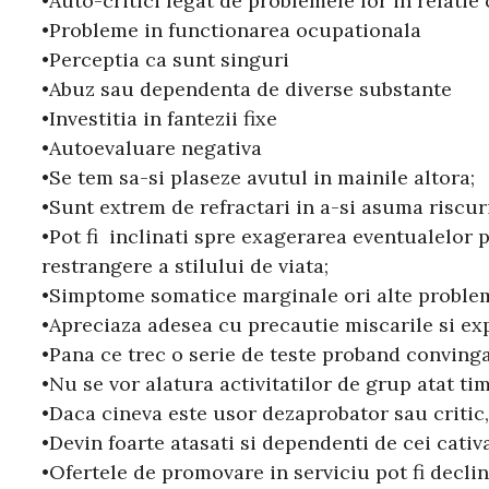
•Auto-critici legat de problemele lor in relatie 
•Probleme in functionarea ocupationala
•Perceptia ca sunt singuri
•Abuz sau dependenta de diverse substante
•Investitia in fantezii fixe
•Autoevaluare negativa
•Se tem sa-si plaseze avutul in mainile altora;
•Sunt extrem de refractari in a-si asuma riscur
•Pot fi inclinati spre exagerarea eventualelor pe
restrangere a stilului de viata;
•Simptome somatice marginale ori alte probleme
•Apreciaza adesea cu precautie miscarile si exp
•Pana ce trec o serie de teste proband convingat
•Nu se vor alatura activitatilor de grup atat ti
•Daca cineva este usor dezaprobator sau critic, 
•Devin foarte atasati si dependenti de cei cati
•Ofertele de promovare in serviciu pot fi declin