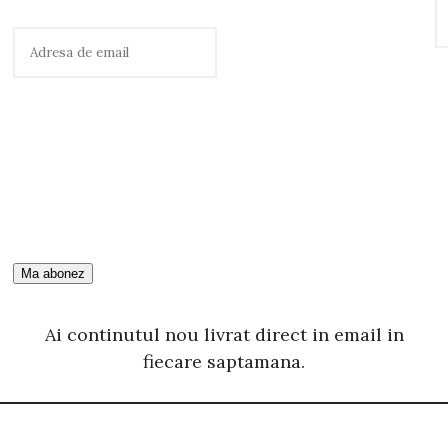
C
a
u
t
ă
Ai continutul nou livrat direct in email in
fiecare saptamana.