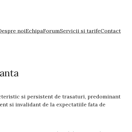
Despre noi
Echipa
Forum
Servicii si tarife
Contact
tanta
eristic si persistent de trasaturi, predominant
nt si invalidant de la expectatiile fata de