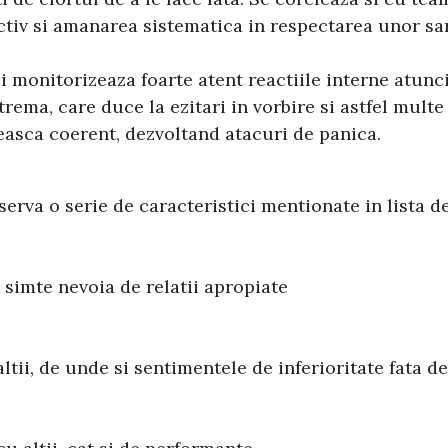
ctiv si amanarea sistematica in respectarea unor sar
si monitorizeaza foarte atent reactiile interne atunc
rema, care duce la ezitari in vorbire si astfel mul
beasca coerent, dezvoltand atacuri de panica.
erva o serie de caracteristici mentionate in lista de
e simte nevoia de relatii apropiate
ltii, de unde si sentimentele de inferioritate fata de 