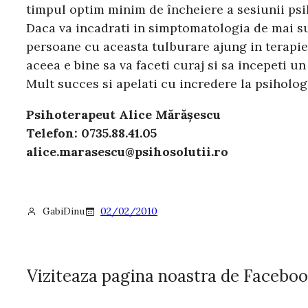
timpul optim minim de încheiere a sesiunii psi
Daca va incadrati in simptomatologia de mai sus
persoane cu aceasta tulburare ajung in terapie,
aceea e bine sa va faceti curaj si sa incepeti u
Mult succes si apelati cu incredere la psiholog
Psihoterapeut Alice Mărăşescu
Telefon: 0735.88.41.05
alice.marasescu@psihosolutii.ro
GabiDinu
02/02/2010
Viziteaza pagina noastra de Facebo