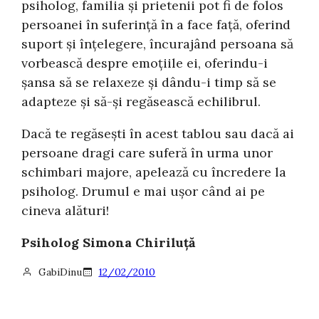
psiholog, familia şi prietenii pot fi de folos
persoanei în suferinţă în a face faţă, oferind
suport şi înţelegere, încurajând persoana să
vorbească despre emoţiile ei, oferindu-i
şansa să se relaxeze şi dându-i timp să se
adapteze şi să-şi regăsească echilibrul.
Dacă te regăseşti în acest tablou sau dacă ai
persoane dragi care suferă în urma unor
schimbari majore, apelează cu încredere la
psiholog. Drumul e mai uşor când ai pe
cineva alături!
Psiholog Simona Chiriluţă
GabiDinu
12/02/2010