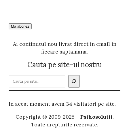
Ai continutul nou livrat direct in email in
fiecare saptamana.
Cauta pe site-ul nostru
C
a
u
t
In acest moment avem 34 vizitatori pe site.
ă
Copyright © 2009-2025 –
Psihosolutii
.
Toate drepturile rezervate.