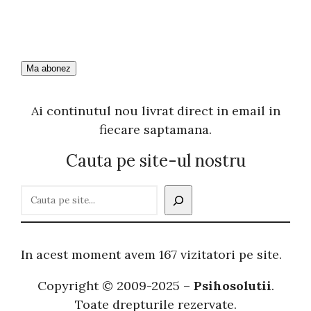
Ai continutul nou livrat direct in email in
fiecare saptamana.
Cauta pe site-ul nostru
C
a
u
t
In acest moment avem 167 vizitatori pe site.
ă
Copyright © 2009-2025 –
Psihosolutii
.
Toate drepturile rezervate.