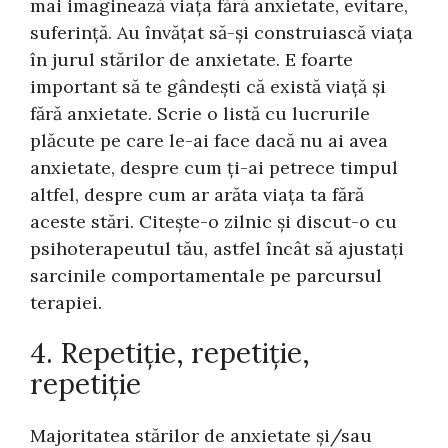
mai imaginează viața fără anxietate, evitare,
suferință. Au învățat să-și construiască viața
în jurul stărilor de anxietate. E foarte
important să te gândești că există viață și
fără anxietate. Scrie o listă cu lucrurile
plăcute pe care le-ai face dacă nu ai avea
anxietate, despre cum ți-ai petrece timpul
altfel, despre cum ar arăta viața ta fără
aceste stări. Citește-o zilnic și discut-o cu
psihoterapeutul tău, astfel încât să ajustați
sarcinile comportamentale pe parcursul
terapiei.
4. Repetiție, repetiție,
repetiție
Majoritatea stărilor de anxietate și/sau