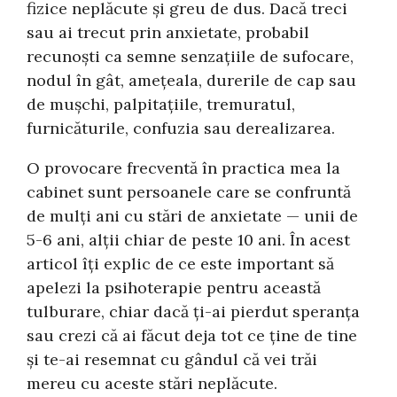
fizice neplăcute și greu de dus. Dacă treci
sau ai trecut prin anxietate, probabil
recunoști ca semne senzațiile de sufocare,
nodul în gât, amețeala, durerile de cap sau
de mușchi, palpitațiile, tremuratul,
furnicăturile, confuzia sau derealizarea.
O provocare frecventă în practica mea la
cabinet sunt persoanele care se confruntă
de mulți ani cu stări de anxietate — unii de
5-6 ani, alții chiar de peste 10 ani. În acest
articol îți explic de ce este important să
apelezi la psihoterapie pentru această
tulburare, chiar dacă ți-ai pierdut speranța
sau crezi că ai făcut deja tot ce ține de tine
și te-ai resemnat cu gândul că vei trăi
mereu cu aceste stări neplăcute.