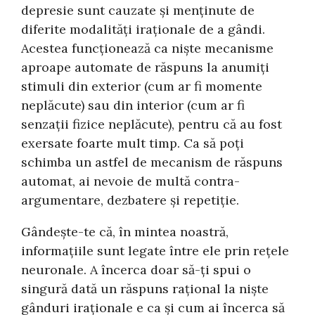
depresie sunt cauzate și menținute de
diferite modalități iraționale de a gândi.
Acestea funcționează ca niște mecanisme
aproape automate de răspuns la anumiți
stimuli din exterior (cum ar fi momente
neplăcute) sau din interior (cum ar fi
senzații fizice neplăcute), pentru că au fost
exersate foarte mult timp. Ca să poți
schimba un astfel de mecanism de răspuns
automat, ai nevoie de multă contra-
argumentare, dezbatere și repetiție.
Gândește-te că, în mintea noastră,
informațiile sunt legate între ele prin rețele
neuronale. A încerca doar să-ți spui o
singură dată un răspuns rațional la niște
gânduri iraționale e ca și cum ai încerca să