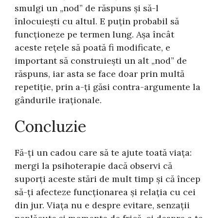
smulgi un „nod” de răspuns și să-l
înlocuiești cu altul. E puțin probabil să
funcționeze pe termen lung. Așa încât
aceste rețele să poată fi modificate, e
important să construiești un alt „nod” de
răspuns, iar asta se face doar prin multă
repetiție, prin a-ți găsi contra-argumente la
gândurile iraționale.
Concluzie
Fă-ți un cadou care să te ajute toată viața:
mergi la psihoterapie dacă observi că
suporți aceste stări de mult timp și că încep
să-ți afecteze funcționarea și relația cu cei
din jur. Viața nu e despre evitare, senzații