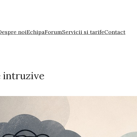
Despre noi
Echipa
Forum
Servicii si tarife
Contact
 intruzive