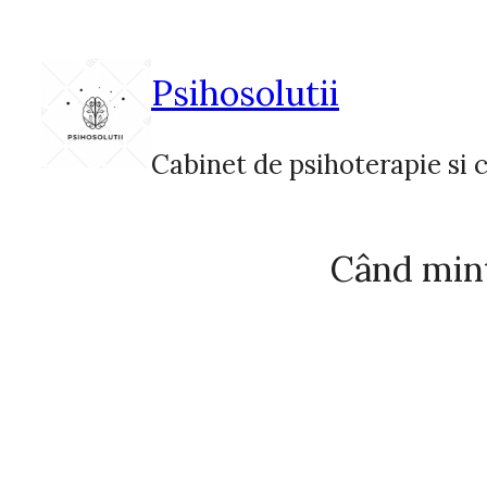
Sari
la
conținut
Psihosolutii
Cabinet de psihoterapie si c
Când mint