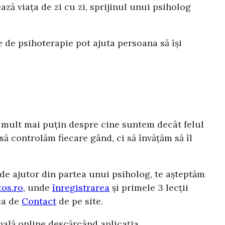
ză viața de zi cu zi, sprijinul unui psiholog
 de psihoterapie pot ajuta persoana să își
e mult mai puțin despre cine suntem decât felul
să controlăm fiecare gând, ci să învățăm să îl
e de ajutor din partea unui psiholog, te așteptăm
os.ro
, unde
înregistrarea
și primele 3 lecții
ea de
Contact
de pe site.
nală online descărcând aplicația