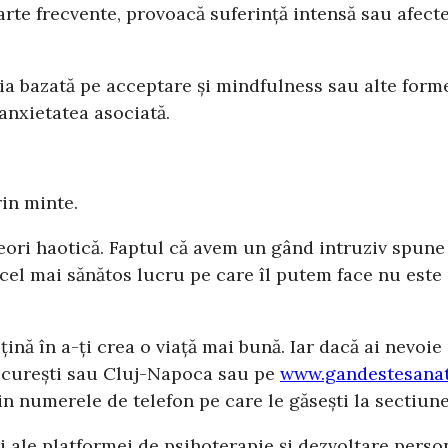
te frecvente, provoacă suferință intensă sau afectea
a bazată pe acceptare și mindfulness sau alte forme
anxietatea asociată.
in minte.
neori haotică. Faptul că avem un gând intruziv spun
 cel mai sănătos lucru pe care îl putem face nu este 
sțină în a-ți crea o viață mai bună. Iar dacă ai nevoi
București sau Cluj-Napoca sau pe
www.gandestesanat
in numerele de telefon pe care le găsești la sectiun
i ale platformei de psihoterapie și dezvoltare perso