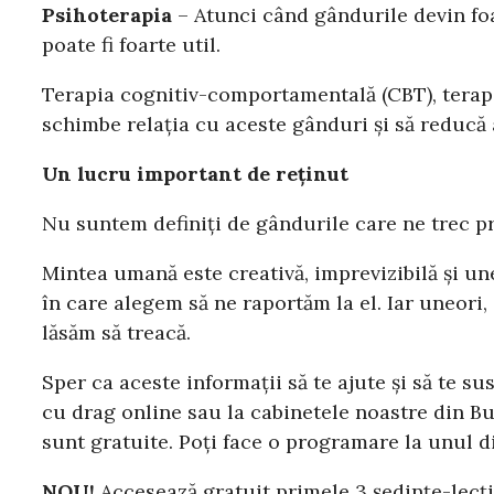
Psihoterapia
– Atunci când gândurile devin foar
poate fi foarte util.
Terapia cognitiv-comportamentală (CBT), terapi
schimbe relația cu aceste gânduri și să reducă 
Un lucru important de reținut
Nu suntem definiți de gândurile care ne trec pr
Mintea umană este creativă, imprevizibilă și u
în care alegem să ne raportăm la el. Iar uneori,
lăsăm să treacă.
Sper ca aceste informaţii să te ajute și să te su
cu drag online sau la cabinetele noastre din 
sunt gratuite. Poți face o programare la unul d
NOU!
Accesează gratuit primele 3 ședințe-lecți