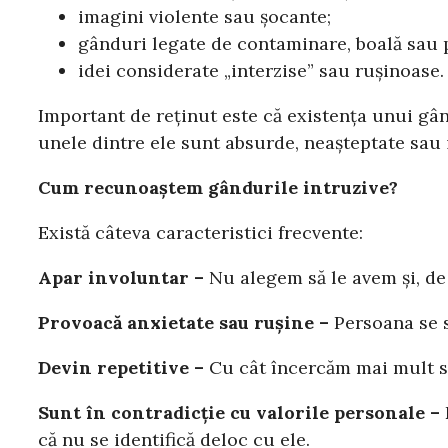
imagini violente sau șocante;
gânduri legate de contaminare, boală sau p
idei considerate „interzise” sau rușinoase.
Important de reținut este că existența unui gâ
unele dintre ele sunt absurde, neașteptate sau 
Cum recunoaștem gândurile intruzive?
Există câteva caracteristici frecvente:
Apar involuntar –
Nu alegem să le avem și, de
Provoacă anxietate sau rușine –
Persoana se s
Devin repetitive –
Cu cât încercăm mai mult să
Sunt în contradicție cu valorile personale –
că nu se identifică deloc cu ele.