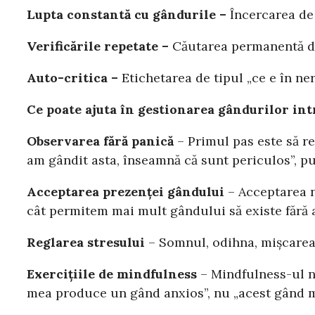
Lupta constantă cu gândurile –
Încercarea de 
Verificările repetate –
Căutarea permanentă de
Auto-critica –
Etichetarea de tipul „ce e în ne
Ce poate ajuta în gestionarea gândurilor int
Observarea fără panică
– Primul pas este să r
am gândit asta, înseamnă că sunt periculos”, pu
Acceptarea prezenței gândului
– Acceptarea n
cât permitem mai mult gândului să existe fără a-
Reglarea stresului
– Somnul, odihna, mișcarea,
Exercițiile de mindfulness
– Mindfulness-ul ne
mea produce un gând anxios”, nu „acest gând m