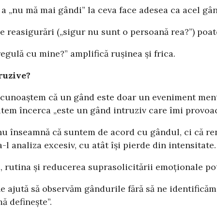
a „nu mă mai gândi” la ceva face adesea ca acel gân
 reasigurări („sigur nu sunt o persoană rea?”) poat
regulă cu mine?” amplifică rușinea și frica.
ruzive?
ecunoaștem că un gând este doar un eveniment mental,
tem încerca „este un gând intruziv care îmi provoac
u înseamnă că suntem de acord cu gândul, ci că re
l analiza excesiv, cu atât își pierde din intensitate.
 rutina și reducerea suprasolicitării emoționale po
 ajută să observăm gândurile fără să ne identifică
ă definește”.