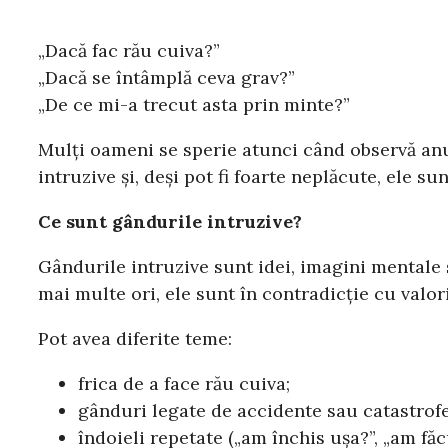
„Dacă fac rău cuiva?”
„Dacă se întâmplă ceva grav?”
„De ce mi-a trecut asta prin minte?”
Mulți oameni se sperie atunci când observă anu
intruzive și, deși pot fi foarte neplăcute, ele 
Ce sunt gândurile intruzive?
Gândurile intruzive sunt idei, imagini mentale 
mai multe ori, ele sunt în contradicție cu valor
Pot avea diferite teme:
frica de a face rău cuiva;
gânduri legate de accidente sau catastrofe
îndoieli repetate („am închis ușa?”, „am făc