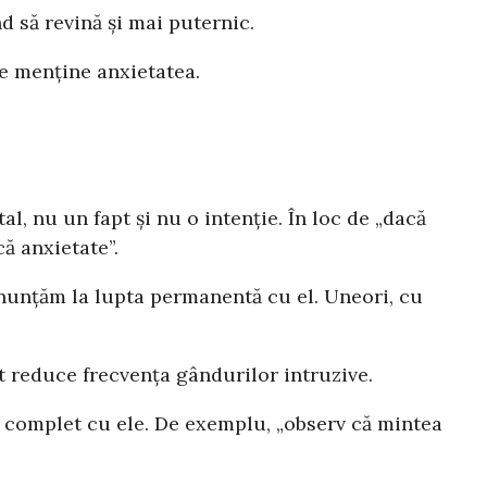
d să revină și mai puternic.
e menține anxietatea.
 nu un fapt și nu o intenție. În loc de „dacă
ă anxietate”.
nunțăm la lupta permanentă cu el. Uneori, cu
t reduce frecvența gândurilor intruzive.
m complet cu ele. De exemplu, „observ că mintea