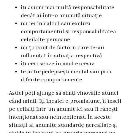
îți asumi mai multă responsabilitate
decât ai într-o anumită situație
nu iei în calcul sau excluzi
comportamentul și responsabilitatea
celeilalte persoane
nu ții cont de factorii care te-au
influențat în situația respectivă
îți ceri scuze în mod excesiv
te auto-pedepsești mental sau prin
diferite comportamente
Astfel poți ajunge să simți vinovăție atunci
când minți, îți încalci o promisiune, îi înșeli
pe ceilalți într-un anumit fel sau îi rănești
intenționat sau neintenționat. În aceste
situații ai anumite standarde nerealiste și
rigide în legătură cu propria persoană pe