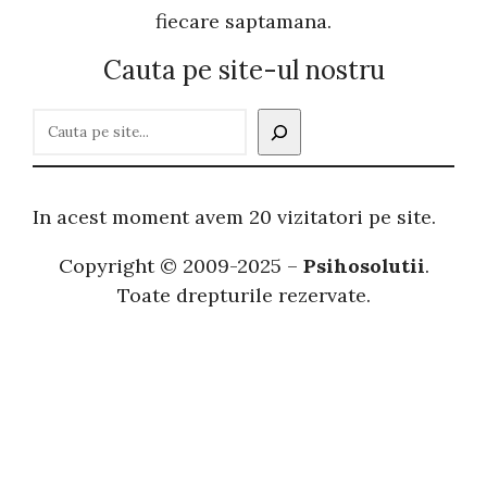
fiecare saptamana.
Cauta pe site-ul nostru
C
a
u
t
In acest moment avem 20 vizitatori pe site.
ă
Copyright © 2009-2025 –
Psihosolutii
.
Toate drepturile rezervate.