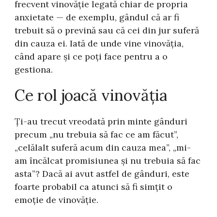
frecvent vinovăție legată chiar de propria
anxietate — de exemplu, gândul că ar fi
trebuit să o prevină sau că cei din jur suferă
din cauza ei. Iată de unde vine vinovăția,
când apare și ce poți face pentru a o
gestiona.
Ce rol joacă vinovăția
Ți-au trecut vreodată prin minte gânduri
precum „nu trebuia să fac ce am făcut”,
„celălalt suferă acum din cauza mea”, „mi-
am încălcat promisiunea și nu trebuia să fac
asta”? Dacă ai avut astfel de gânduri, este
foarte probabil ca atunci să fi simțit o
emoție de vinovăție.