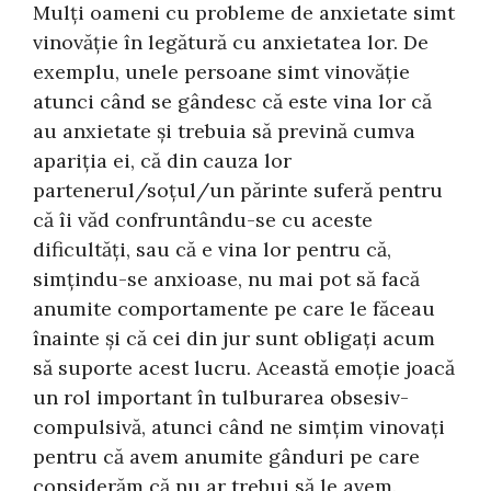
Mulți oameni cu probleme de anxietate simt
vinovăție în legătură cu anxietatea lor. De
exemplu, unele persoane simt vinovăție
atunci când se gândesc că este vina lor că
au anxietate și trebuia să prevină cumva
apariția ei, că din cauza lor
partenerul/soțul/un părinte suferă pentru
că îi văd confruntându-se cu aceste
dificultăți, sau că e vina lor pentru că,
simțindu-se anxioase, nu mai pot să facă
anumite comportamente pe care le făceau
înainte și că cei din jur sunt obligați acum
să suporte acest lucru. Această emoție joacă
un rol important în tulburarea obsesiv-
compulsivă, atunci când ne simțim vinovați
pentru că avem anumite gânduri pe care
considerăm că nu ar trebui să le avem.