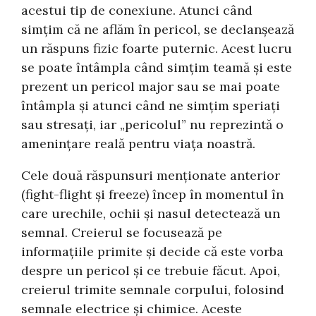
acestui tip de conexiune. Atunci când
simțim că ne aflăm în pericol, se declanșează
un răspuns fizic foarte puternic. Acest lucru
se poate întâmpla când simțim teamă și este
prezent un pericol major sau se mai poate
întâmpla și atunci când ne simțim speriați
sau stresați, iar „pericolul” nu reprezintă o
amenințare reală pentru viața noastră.
Cele două răspunsuri menționate anterior
(fight-flight și freeze) încep în momentul în
care urechile, ochii și nasul detectează un
semnal. Creierul se focusează pe
informațiile primite și decide că este vorba
despre un pericol și ce trebuie făcut. Apoi,
creierul trimite semnale corpului, folosind
semnale electrice și chimice. Aceste