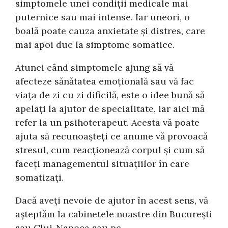
simptomele unei condiții medicale mai
puternice sau mai intense. Iar uneori, o
boală poate cauza anxietate și distres, care
mai apoi duc la simptome somatice.
Atunci când simptomele ajung să vă
afecteze sănătatea emoțională sau vă fac
viața de zi cu zi dificilă, este o idee bună să
apelați la ajutor de specialitate, iar aici mă
refer la un psihoterapeut. Acesta vă poate
ajuta să recunoașteți ce anume vă provoacă
stresul, cum reacționează corpul și cum să
faceți managementul situațiilor în care
somatizați.
Dacă aveți nevoie de ajutor în acest sens, vă
așteptăm la cabinetele noastre din București
sau Cluj-Napoca sau pe