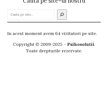
Cauta pe site-ul nostru
C
a
u
t
In acest moment avem 64 vizitatori pe site.
ă
Copyright © 2009-2025 –
Psihosolutii
.
Toate drepturile rezervate.