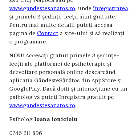
www.gandestesanatos.ro
, unde
înregistrarea
și primele 3 ședințe-lecții sunt gratuite.
Pentru mai multe detalii puteți accesa
pagina de
Contact
a site-ului și să realizați
o programare.
NOU!
Accesați gratuit primele 3 ședințe-
lecții ale platformei de psihoterapie și
dezvoltare personală online descărcând
aplicația GândeșteSănătos din AppStore și
GooglePlay. Dacă doiți și interacțiune cu un
psiholog vă puteți înregistra gratuit pe
www.gandestesanatos.ro
.
Psiholog
Ioana Ionicioiu
0746 211 896