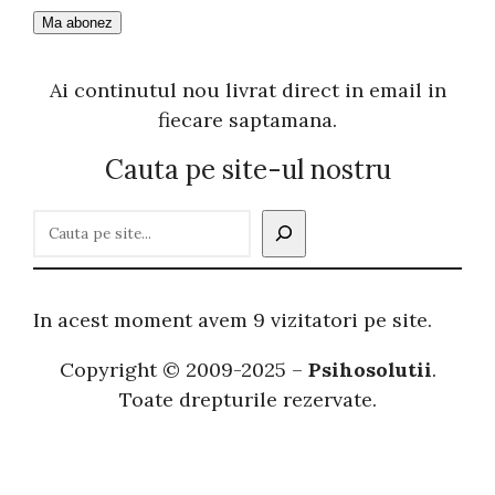
Ai continutul nou livrat direct in email in
fiecare saptamana.
Cauta pe site-ul nostru
C
a
u
t
In acest moment avem 9 vizitatori pe site.
ă
Copyright © 2009-2025 –
Psihosolutii
.
Toate drepturile rezervate.