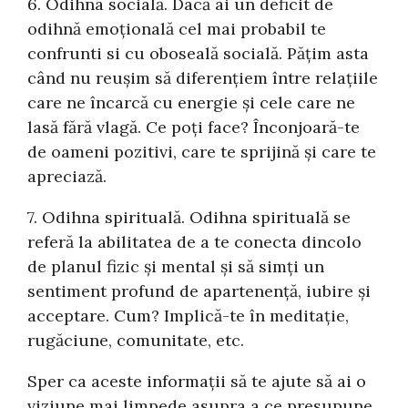
6. Odihna socială. Dacă ai un deficit de
odihnă emoțională cel mai probabil te
confrunti si cu oboseală socială. Pățim asta
când nu reușim să diferențiem între relațiile
care ne încarcă cu energie și cele care ne
lasă fără vlagă. Ce poți face? Înconjoară-te
de oameni pozitivi, care te sprijină și care te
apreciază.
7. Odihna spirituală. Odihna spirituală se
referă la abilitatea de a te conecta dincolo
de planul fizic și mental și să simți un
sentiment profund de apartenență, iubire și
acceptare. Cum? Implică-te în meditație,
rugăciune, comunitate, etc.
Sper ca aceste informaţii să te ajute să ai o
viziune mai limpede asupra a ce presupune