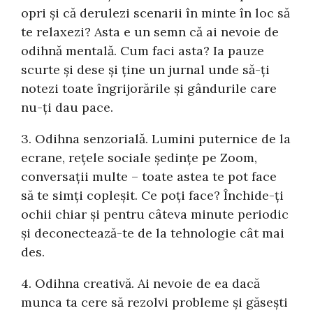
opri și că derulezi scenarii în minte în loc să
te relaxezi? Asta e un semn că ai nevoie de
odihnă mentală. Cum faci asta? Ia pauze
scurte și dese și ține un jurnal unde să-ți
notezi toate îngrijorările și gândurile care
nu-ți dau pace.
3. Odihna senzorială. Lumini puternice de la
ecrane, rețele sociale ședințe pe Zoom,
conversații multe – toate astea te pot face
să te simți copleșit. Ce poți face? Închide-ți
ochii chiar și pentru câteva minute periodic
și deconectează-te de la tehnologie cât mai
des.
4. Odihna creativă. Ai nevoie de ea dacă
munca ta cere să rezolvi probleme și găsești