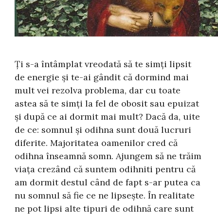
Ți s-a întâmplat vreodată să te simți lipsit
de energie și te-ai gândit că dormind mai
mult vei rezolva problema, dar cu toate
astea să te simți la fel de obosit sau epuizat
și după ce ai dormit mai mult? Dacă da, uite
de ce: somnul și odihna sunt două lucruri
diferite. Majoritatea oamenilor cred că
odihna înseamnă somn. Ajungem să ne trăim
viața crezând că suntem odihniti pentru că
am dormit destul când de fapt s-ar putea ca
nu somnul să fie ce ne lipsește. În realitate
ne pot lipsi alte tipuri de odihnă care sunt