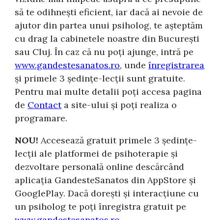
să te odihnești eficient, iar dacă ai nevoie de
ajutor din partea unui psiholog, te așteptăm
cu drag la cabinetele noastre din București
sau Cluj. În caz că nu poți ajunge, intră pe
www.gandestesanatos.ro
, unde
înregistrarea
și primele 3 ședințe-lecții sunt gratuite.
Pentru mai multe detalii poți accesa pagina
de
Contact
a site-ului și poți realiza o
programare.
NOU!
Accesează gratuit primele 3 ședințe-
lecții ale platformei de psihoterapie și
dezvoltare personală online descărcând
aplicația GandesteSanatos din AppStore și
GooglePlay. Dacă dorești și interacțiune cu
un psiholog te poți înregistra gratuit pe
www.gandestesanatos.ro
.