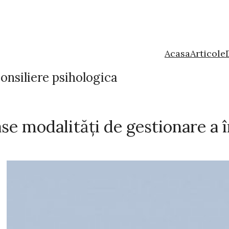
Acasa
Articole
onsiliere psihologica
e modalități de gestionare a î