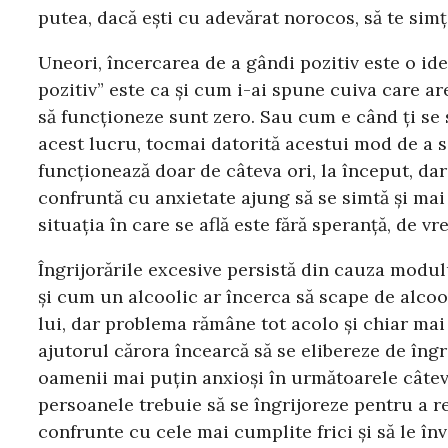
putea, dacă ești cu adevărat norocos, să te sim
Uneori, încercarea de a gândi pozitiv este o idee
pozitiv” este ca și cum i-ai spune cuiva care are
să funcționeze sunt zero. Sau cum e când ți se 
acest lucru, tocmai datorită acestui mod de a s
funcționează doar de câteva ori, la început, dar
confruntă cu anxietate ajung să se simtă și mai
situația în care se află este fără speranță, de v
Îngrijorările excesive persistă din cauza modul
și cum un alcoolic ar încerca să scape de alcoo
lui, dar problema rămâne tot acolo și chiar mai
ajutorul cărora încearcă să se elibereze de îngri
oamenii mai puțin anxioși în următoarele câtev
persoanele trebuie să se îngrijoreze pentru a r
confrunte cu cele mai cumplite frici și să le înv