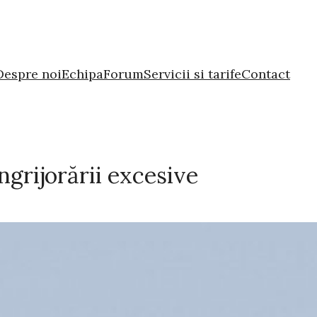
Despre noi
Echipa
Forum
Servicii si tarife
Contact
ngrijorării excesive