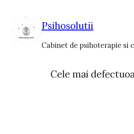
Sari
la
conținut
Psihosolutii
Cabinet de psihoterapie si c
Cele mai defectuoas