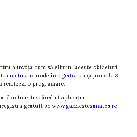
Pentru a învăța cum să elimini aceste obiceiuri
tesanatos.ro
, unde
înregistrarea
și primele 3
să realizezi o programare.
nală online descărcând aplicația
nregistra gratuit pe
www.gandestesanatos.ro
.