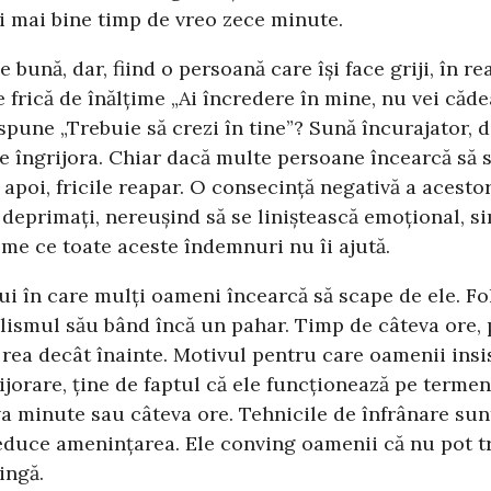
ți mai bine timp de vreo zece minute.
 bună, dar, fiind o persoană care își face griji, în re
 frică de înălțime „Ai încredere în mine, nu vei căde
spune „Trebuie să crezi în tine”? Sună încurajator, d
e îngrijora. Chiar dacă multe persoane încearcă să s
 apoi, fricile reapar. O consecință negativă a acesto
 deprimați, nereușind să se liniștească emoțional, s
reme ce toate aceste îndemnuri nu îi ajută.
ui în care mulți oameni încearcă să scape de ele. Fol
lismul său bând încă un pahar. Timp de câteva ore, 
 rea decât înainte. Motivul pentru care oamenii ins
jorare, ține de faptul că ele funcționează pe termen 
a minute sau câteva ore. Tehnicile de înfrânare su
educe amenințarea. Ele conving oamenii că nu pot tră
ingă.