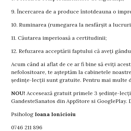
9. Încercarea de a produce întotdeauna o impre
10. Ruminarea (rumegarea la nesfârșit a lucruril
11. Căutarea imperioasă a certitudinii;
12. Refuzarea acceptării faptului că aveți gându
Acum când ai aflat de ce ar fi bine să eviți acest
nefolositoare, te așteptăm la cabinetele noast
ședințe-lecții sunt gratuite. Pentru mai multe 
NOU!
Accesează gratuit primele 3 ședințe-lecți
GandesteSanatos din AppStore si GooglePlay. Da
Psiholog
Ioana Ionicioiu
0746 211 896