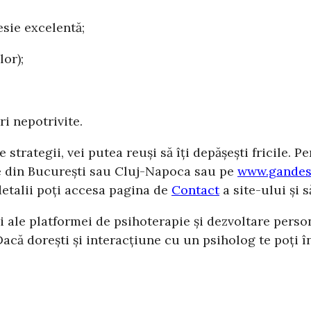
sie excelentă;
or);
ri nepotrivite.
e strategii, vei putea reuși să îți depășești fricile. 
re din București sau Cluj-Napoca sau pe
www.gandes
detalii poți accesa pagina de
Contact
a site-ului și 
i ale platformei de psihoterapie și dezvoltare perso
că dorești și interacțiune cu un psiholog te poți î