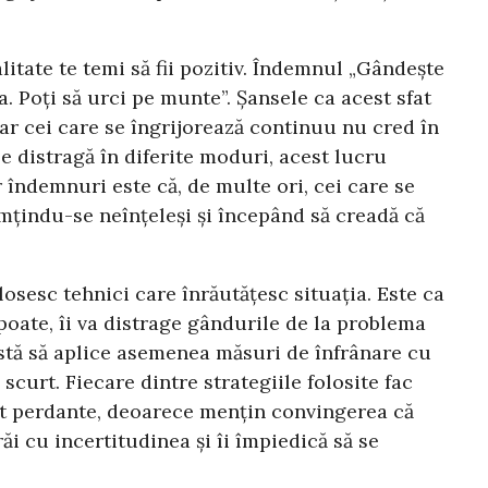
alitate te temi să fii pozitiv. Îndemnul „Gândește
a. Poți să urci pe munte”. Șansele ca acest sfat
ar cei care se îngrijorează continuu nu cred în
e distragă în diferite moduri, acest lucru
r îndemnuri este că, de multe ori, cei care se
imțindu-se neînțeleși și începând să creadă că
osesc tehnici care înrăutățesc situația. Este ca
poate, îi va distrage gândurile de la problema
istă să aplice asemenea măsuri de înfrânare cu
scurt. Fiecare dintre strategiile folosite fac
nt perdante, deoarece mențin convingerea că
i cu incertitudinea și îi împiedică să se