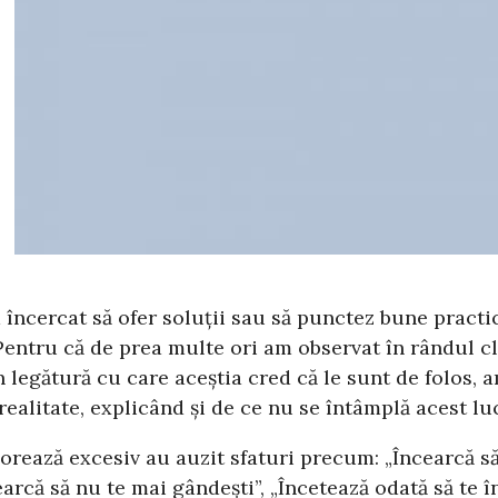
ncercat să ofer soluții sau să punctez bune practici 
Pentru că de prea multe ori am observat în rândul cl
în legătură cu care aceștia cred că le sunt de folos, a
realitate, explicând și de ce nu se întâmplă acest lu
ează excesiv au auzit sfaturi precum: „Încearcă să fi
cearcă să nu te mai gândești”, „Încetează odată să te în