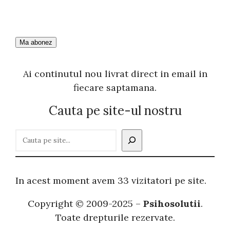
Ai continutul nou livrat direct in email in
fiecare saptamana.
Cauta pe site-ul nostru
C
a
u
t
In acest moment avem 33 vizitatori pe site.
ă
Copyright © 2009-2025 –
Psihosolutii
.
Toate drepturile rezervate.