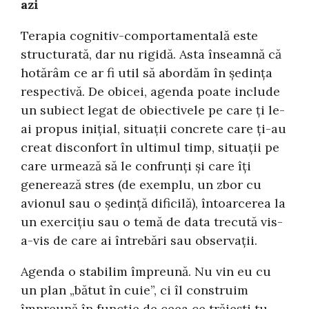
azi
Terapia cognitiv-comportamentală este
structurată, dar nu rigidă. Asta înseamnă că
hotărâm ce ar fi util să abordăm în ședința
respectivă. De obicei, agenda poate include
un subiect legat de obiectivele pe care ți le-
ai propus inițial, situații concrete care ți-au
creat disconfort în ultimul timp, situații pe
care urmează să le confrunți și care îți
generează stres (de exemplu, un zbor cu
avionul sau o ședință dificilă), întoarcerea la
un exercițiu sau o temă de data trecută vis-
a-vis de care ai întrebări sau observații.
Agenda o stabilim împreună. Nu vin eu cu
un plan „bătut în cuie”, ci îl construim
împreună în funcție de ceea ce trăiești tu.