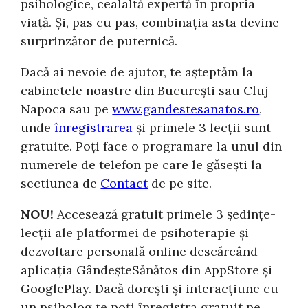
psihologice, cealaltă expertă în propria
viață. Și, pas cu pas, combinația asta devine
surprinzător de puternică.
Dacă ai nevoie de ajutor, te așteptăm la
cabinetele noastre din București sau Cluj-
Napoca sau pe
www.gandestesanatos.ro
,
unde
înregistrarea
și primele 3 lecții sunt
gratuite. Poți face o programare la unul din
numerele de telefon pe care le găsești la
sectiunea de
Contact
de pe site.
NOU!
Accesează gratuit primele 3 ședințe-
lecții ale platformei de psihoterapie și
dezvoltare personală online descărcând
aplicația GândeșteSănătos din AppStore și
GooglePlay. Dacă dorești și interacțiune cu
un psiholog te poți înregistra gratuit pe