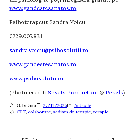
www.gandestesanatos.ro
.
Psihoterapeut Sandra Voicu
0729.007.831
sandra.voicu@psihosolutii.ro
www.gandestesanatos.ro
www.psihosolutii.ro
(Photo credit:
Shvets Production
@
Pexels
)
GabiDinu
27/11/2025
Articole
CBT
, 
colaborare
, 
sedinta de terapie
, 
terapie