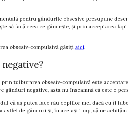
amentală pentru gândurile obsesive presupune desens
te să facă ceea ce gândește, și prin acceptarea fapt
area obsesiv-compulsivă găsiți
aici
.
 negative?
c prin tulburarea obsesiv-compulsivă este acceptare
are gânduri negative, asta nu înseamnă că este o per
ndul că aș putea face rău copiilor mei dacă eu îi iu
tfel de gânduri și, în același timp, să ne achităm cu