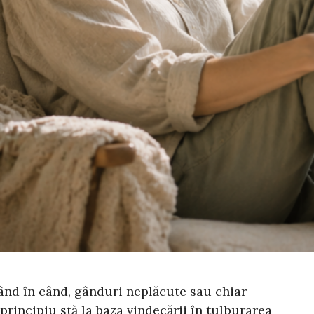
ând în când, gânduri neplăcute sau chiar
principiu stă la baza vindecării în tulburarea