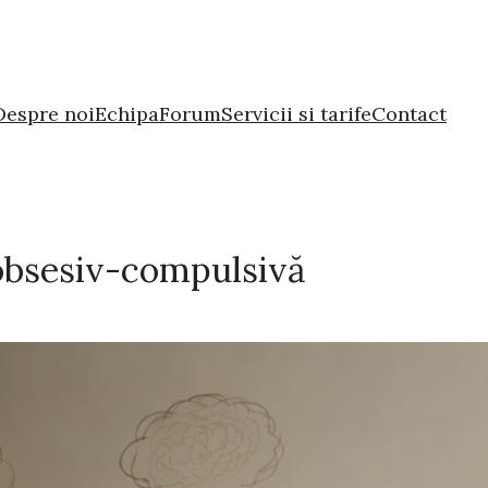
Despre noi
Echipa
Forum
Servicii si tarife
Contact
obsesiv-compulsivă