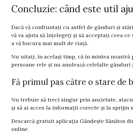
Concluzie: când este util aj
Dacă vă confruntați cu astfel de gânduri și stă
vă va ajuta să înțelegeți și să acceptați ceea c
a vă bucura mai mult de viață.
Nu uitați, în același timp, că în mintea noastră 
persoane rele și nu anulează celelalte gânduri p
Fă primul pas către o stare de 
Nu trebuie să treci singur prin anxietate, atacu
și să ai acces la informații corecte și la sprijin 
Descarcă gratuit aplicația Gândește Sănătos di
online.