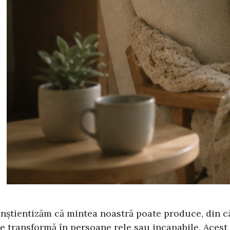
nștientizăm că mintea noastră poate produce, din c
e transformă în persoane rele sau incapabile. Acest 