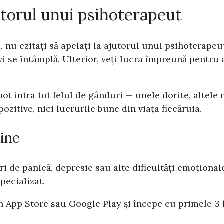
utorul unui psihoterapeut
ri, nu ezitați să apelați la ajutorul unui psihoterap
e vi se întâmplă. Ulterior, veți lucra împreună pentr
pot intra tot felul de gânduri — unele dorite, altele
ozitive, nici lucrurile bune din viața fiecăruia.
bine
ri de panică, depresie sau alte dificultăți emoționale
specializat.
n App Store sau Google Play și începe cu primele 3 