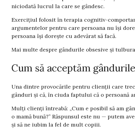
niciodată lucrul la care se gândesc.
Exercițiul folosit în terapia cognitiv-comport
argumentelor pentru care persoana nu își doreș
persoana își dorește cu adevărat să facă.
Mai multe despre gândurile obsesive și tulbur
Cum să acceptăm gândurile
Una dintre provocările pentru clienții care tre
gânduri și că, în ciuda faptului că o persoană 
Mulți clienți întreabă: „Cum e posibil să am gâ
o mamă bună?” Răspunsul este nu — putem avea as
și să ne iubim la fel de mult copiii.