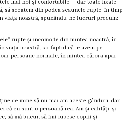
le mai noi și confortabile — dar toate fixate
ă, să scoatem din podea scaunele rupte, în timp
din viața noastră, spunându-ne lucruri precum:
nele” rupte și incomode din mintea noastră, în
n viața noastră, iar faptul că le avem pe
doar persoane normale, în mintea cărora apar
ce ține de mine să nu mai am aceste gânduri, dar
i că eu sunt o persoană rea. Am și calități, și
ce, să mă bucur, să îmi iubesc copiii și