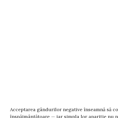
Acceptarea gândurilor negative înseamnă să co
înspăimântătoare — iar simpla lor apariție nu n