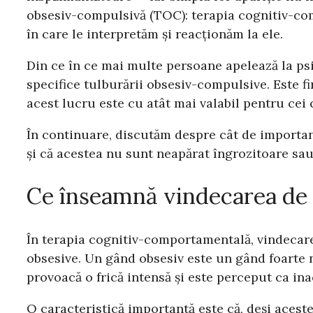
obsesiv-compulsivă (TOC): terapia cognitiv-co
în care le interpretăm și reacționăm la ele.
Din ce în ce mai multe persoane apelează la psi
specifice tulburării obsesiv-compulsive. Este fi
acest lucru este cu atât mai valabil pentru cei
În continuare, discutăm despre cât de importan
și că acestea nu sunt neapărat îngrozitoare sau
Ce înseamnă vindecarea de
În terapia cognitiv-comportamentală, vindecar
obsesive. Un gând obsesiv este un gând foarte 
provoacă o frică intensă și este perceput ca ina
O caracteristică importantă este că, deși acest