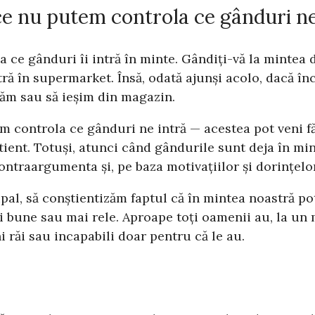
e nu putem controla ce gânduri ne
la ce gânduri îi intră în minte. Gândiți-vă la mint
ră în supermarket. Însă, odată ajunși acolo, dacă în
măm sau să ieșim din magazin.
em controla ce gânduri ne intră — acestea pot veni f
tient. Totuși, atunci când gândurile sunt deja în mi
ntraargumenta și, pe baza motivațiilor și dorințelo
al, să conștientizăm faptul că în mintea noastră po
ai bune sau mai rele. Aproape toți oamenii au, la un
 răi sau incapabili doar pentru că le au.