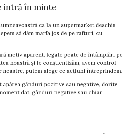
 intră în minte
ea dumneavoastră ca la un supermarket deschis
cepem să dăm marfa jos de pe rafturi, cu
ără motiv aparent, legate poate de întâmplări pe
ntea noastră și le conștientizăm, avem control
r noastre, putem alege ce acțiuni întreprindem.
t apărea gânduri pozitive sau negative, dorite
 moment dat, gânduri negative sau chiar