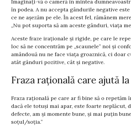
Imaginați-vă o cameră în mintea dumneavoastră c
în podea. A nu accepta gândurile negative este
ce ne așezăm pe ele. În acest fel, rămânem mer
„Nu pot suporta să am aceste gânduri, viața mea
Aceste fraze iraționale și rigide, pe care le r
loc să ne concentrăm pe „scaunele” noi și confor
amândouă nu ne face viața groaznică, ci doar c
atât gânduri pozitive, cât și negative.
Fraza rațională care ajută l
Fraza rațională pe care ar fi bine să o repetăm 
dacă ele totuși mai apar, este foarte neplăcut, d
defecte, am și momente bune, și mai puțin bune, ș
soțul/soția.”