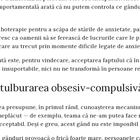
mportamentală arată că nu putem controla ce gândur
hoterapie pentru a scăpa de stările de anxietate, p
resc ca oamenii să se ferească de lucrurile care le 
 care au trecut prin momente dificile legate de anxi
tă este, pentru vindecare, acceptarea faptului că î
 insuportabile, nici nu ne transformă în persoane re
 tulburarea obsesiv-compulsiv
ea presupune, în primul rând, cunoașterea mecanism
neplăcut — de exemplu, teama că ne-am putea face r
cceptabil. Deși e greu, acest gând nu este imposibil
e gânduri provoacă o frică foarte mare, persoanele c