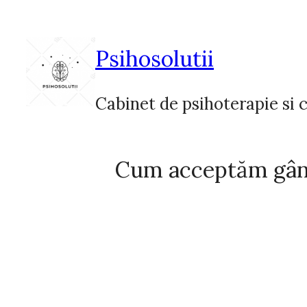
Sari
la
conținut
Psihosolutii
Cabinet de psihoterapie si c
Cum acceptăm gând