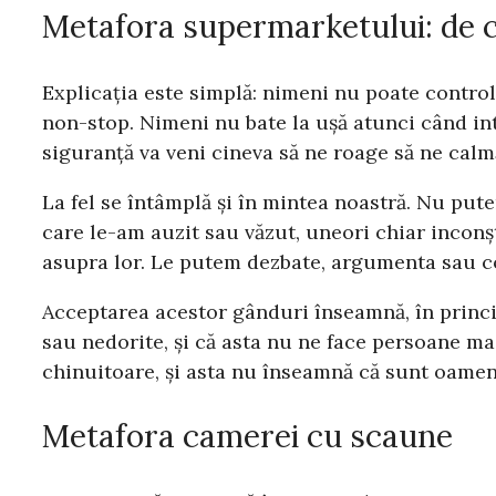
Metafora supermarketului: de c
Explicația este simplă: nimeni nu poate contro
non-stop. Nimeni nu bate la ușă atunci când int
siguranță va veni cineva să ne roage să ne cal
La fel se întâmplă și în mintea noastră. Nu put
care le-am auzit sau văzut, uneori chiar inconș
asupra lor. Le putem dezbate, argumenta sau co
Acceptarea acestor gânduri înseamnă, în princip
sau nedorite, și că asta nu ne face persoane m
chinuitoare, și asta nu înseamnă că sunt oameni
Metafora camerei cu scaune