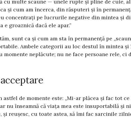
u multe scaune — unele rupte și pline de cuie, alte
 ca și cum am încerca, din răsputeri și în permanenț
eu concentrați pe lucrurile negative din mintea și 
 e groaznică dacă ele apar.”
epetăm, sunt ca și cum am sta în permanență pe „scau
tabile. Ambele categorii au loc destul în mintea și î
u momente neplăcute; nu ne face persoane rele, ci 
a acceptare
în astfel de momente este: „Mi-ar plăcea și fac tot 
ar nu înseamnă că viața mea este insuportabilă și nic
i reușesc, cu toate astea, să îmi fac sarcinile zilni