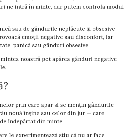
i ne intră în minte, dar putem controla modul
anică sau de gândurile neplăcute și obsesive
provoacă emoții negative sau disconfort, iar
etate, panică sau gânduri obsesive.
n mintea noastră pot apărea gânduri negative —
le.
ă?
elor prin care apar și se mențin gândurile
ău nouă înșine sau celor din jur — care
 de îndepărtat din minte.
are le experimentează știu că nu ar face