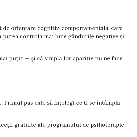
eut de orientare cognitiv-comportamentală, care
u a putea controla mai bine gândurile negative și
 mai puțin — și că simpla lor apariție nu ne face
. Primul pas este să înțelegi ce ți se întâmplă
lecții gratuite ale programului de psihoterapie