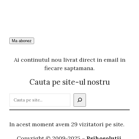
Ai continutul nou livrat direct in email in
fiecare saptamana.
Cauta pe site-ul nostru
C
a
u
t
In acest moment avem 29 vizitatori pe site.
ă
Copyright © 2009-2025 –
Psihosolutii
.