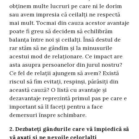
obținem multe lucruri pe care ni le dorim
sau avem impresia că ceilalți ne respectă
mai mult. Tocmai din cauza acestor avantaje
poate fi greu să decidem să echilibrăm
balanța între noi și ceilalți. Însă destul de
rar stăm să ne gândim și la minusurile
acestui mod de relaționare. Ce impact are
asta asupra persoanelor din jurul nostru?
Ce fel de relații ajungem să avem? Există
riscul să fim evitați, respinși, părăsiți din
această cauză? O listă cu avantaje și
dezavantaje reprezintă primul pas pe care e
important să îl faceți pentru a face
demersuri înspre schimbare.
2. Dezbateți gândurile care
vă
împiedică să
vă axați și pe nevoile celorlalți