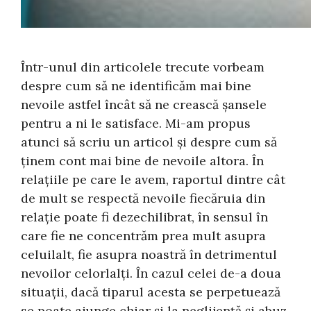
Într-unul din articolele trecute vorbeam
despre cum să ne identificăm mai bine
nevoile astfel încât să ne crească șansele
pentru a ni le satisface. Mi-am propus
atunci să scriu un articol și despre cum să
ținem cont mai bine de nevoile altora. În
relațiile pe care le avem, raportul dintre cât
de mult se respectă nevoile fiecăruia din
relație poate fi dezechilibrat, în sensul în
care fie ne concentrăm prea mult asupra
celuilalt, fie asupra noastră în detrimentul
nevoilor celorlalți. În cazul celei de-a doua
situații, dacă tiparul acesta se perpetuează
se poate ajunge chiar și la neglijență și abuz