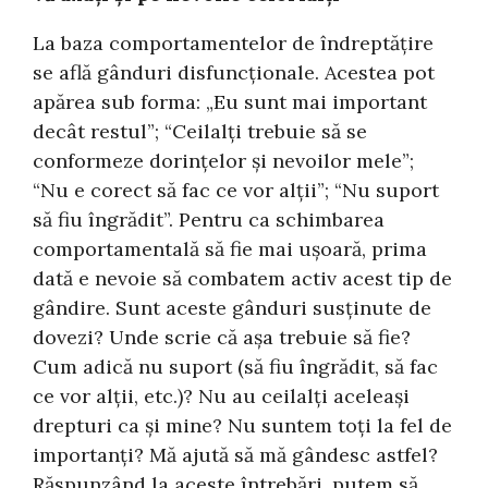
La baza comportamentelor de îndreptățire
se află gânduri disfuncționale. Acestea pot
apărea sub forma: „Eu sunt mai important
decât restul”; “Ceilalți trebuie să se
conformeze dorințelor și nevoilor mele”;
“Nu e corect să fac ce vor alții”; “Nu suport
să fiu îngrădit”. Pentru ca schimbarea
comportamentală să fie mai ușoară, prima
dată e nevoie să combatem activ acest tip de
gândire. Sunt aceste gânduri susținute de
dovezi? Unde scrie că așa trebuie să fie?
Cum adică nu suport (să fiu îngrădit, să fac
ce vor alții, etc.)? Nu au ceilalți aceleași
drepturi ca și mine? Nu suntem toți la fel de
importanți? Mă ajută să mă gândesc astfel?
Răspunzând la aceste întrebări, putem să