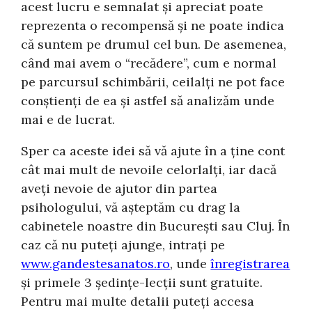
acest lucru e semnalat și apreciat poate
reprezenta o recompensă și ne poate indica
că suntem pe drumul cel bun. De asemenea,
când mai avem o “recădere”, cum e normal
pe parcursul schimbării, ceilalți ne pot face
conștienți de ea și astfel să analizăm unde
mai e de lucrat.
Sper ca aceste idei să vă ajute în a ține cont
cât mai mult de nevoile celorlalți, iar dacă
aveți nevoie de ajutor din partea
psihologului, vă așteptăm cu drag la
cabinetele noastre din București sau Cluj. În
caz că nu puteți ajunge, intrați pe
www.gandestesanatos.ro
, unde
înregistrarea
și primele 3 ședințe-lecții sunt gratuite.
Pentru mai multe detalii puteți accesa