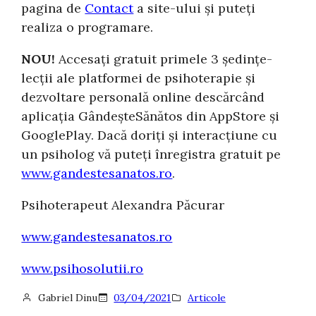
pagina de
Contact
a site-ului și puteți
realiza o programare.
NOU!
Accesați gratuit primele 3 ședințe-
lecții ale platformei de psihoterapie și
dezvoltare personală online descărcând
aplicația GândeșteSănătos din AppStore și
GooglePlay. Dacă doriți și interacțiune cu
un psiholog vă puteți înregistra gratuit pe
www.gandestesanatos.ro
.
Psihoterapeut Alexandra Păcurar
www.gandestesanatos.ro
www.psihosolutii.ro
Gabriel Dinu
03/04/2021
Articole