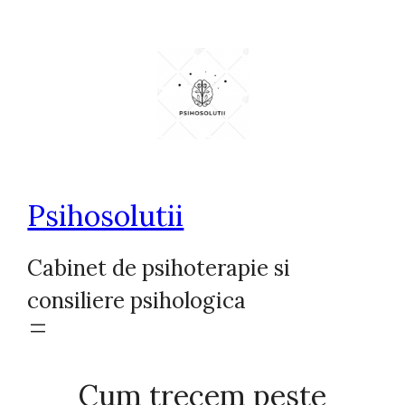
Sari
la
conținut
Psihosolutii
Cabinet de psihoterapie si
consiliere psihologica
Cum trecem peste