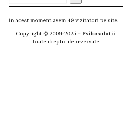
a
u
t
In acest moment avem 49 vizitatori pe site.
ă
Copyright © 2009-2025 –
Psihosolutii
.
Toate drepturile rezervate.