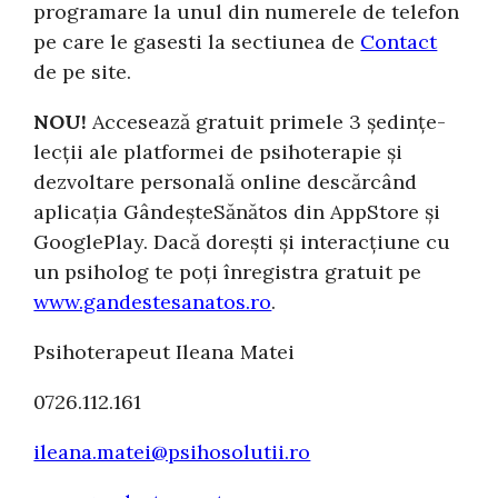
programare la unul din numerele de telefon
pe care le gasesti la sectiunea de
Contact
de pe site.
NOU!
Accesează gratuit primele 3 ședințe-
lecții ale platformei de psihoterapie și
dezvoltare personală online descărcând
aplicația GândeșteSănătos din AppStore și
GooglePlay. Dacă dorești și interacțiune cu
un psiholog te poți înregistra gratuit pe
www.gandestesanatos.ro
.
Psihoterapeut Ileana Matei
0726.112.161
ileana.matei@psihosolutii.ro