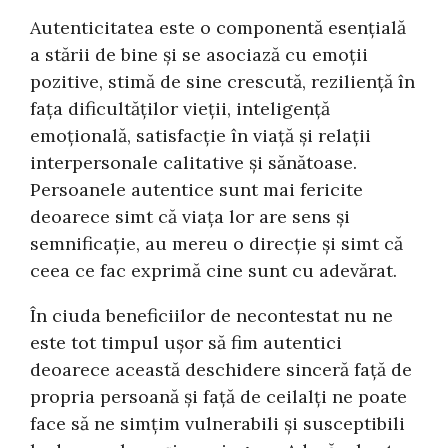
Autenticitatea este o componentă esențială
a stării de bine și se asociază cu emoții
pozitive, stimă de sine crescută, reziliență în
fața dificultăților vieții, inteligență
emoțională, satisfacție în viață și relații
interpersonale calitative și sănătoase.
Persoanele autentice sunt mai fericite
deoarece simt că viața lor are sens și
semnificație, au mereu o direcție și simt că
ceea ce fac exprimă cine sunt cu adevărat.
În ciuda beneficiilor de necontestat nu ne
este tot timpul ușor să fim autentici
deoarece această deschidere sinceră față de
propria persoană și față de ceilalți ne poate
face să ne simțim vulnerabili și susceptibili