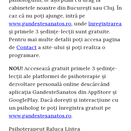
cabinetele noastre din București sau Cluj. În
caz că nu poți ajunge, intră pe
www.gandestesanatos.ro
, unde
înregistrarea
și primele 3 ședințe-lecții sunt gratuite.
Pentru mai multe detalii poți accesa pagina
de
Contact
a site-ului și poți realiza o
programare.
NOU!
Accesează gratuit primele 3 ședințe-
lecții ale platformei de psihoterapie și
dezvoltare personală online descărcând
aplicația GandesteSanatos din AppStore și
GooglePlay. Dacă dorești și interacțiune cu
un psiholog te poți înregistra gratuit pe
www.gandestesanatos.ro
.
Psihoterapeut Raluca Liștea