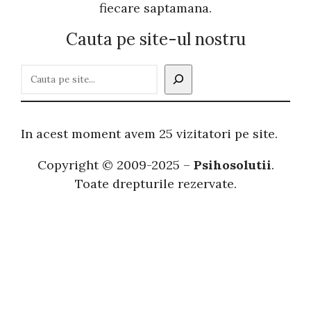
fiecare saptamana.
Cauta pe site-ul nostru
C
a
u
t
In acest moment avem 25 vizitatori pe site.
ă
Copyright © 2009-2025 –
Psihosolutii
.
Toate drepturile rezervate.