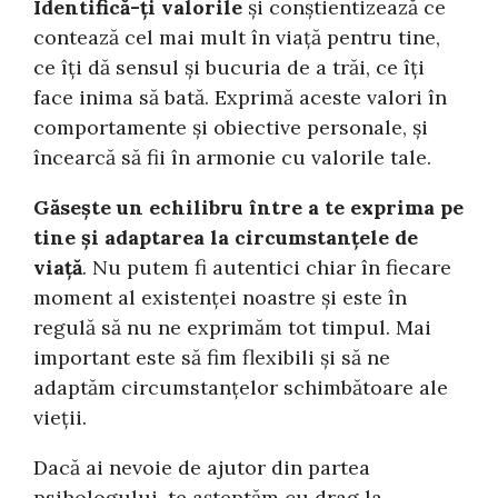
Identifică-ți valorile
și conștientizează ce
contează cel mai mult în viață pentru tine,
ce îți dă sensul și bucuria de a trăi, ce îți
face inima să bată. Exprimă aceste valori în
comportamente și obiective personale, și
încearcă să fii în armonie cu valorile tale.
Găsește un echilibru între a te exprima pe
tine și adaptarea la circumstanțele de
viață
. Nu putem fi autentici chiar în fiecare
moment al existenței noastre și este în
regulă să nu ne exprimăm tot timpul. Mai
important este să fim flexibili și să ne
adaptăm circumstanțelor schimbătoare ale
vieții.
Dacă ai nevoie de ajutor din partea
psihologului, te așteptăm cu drag la