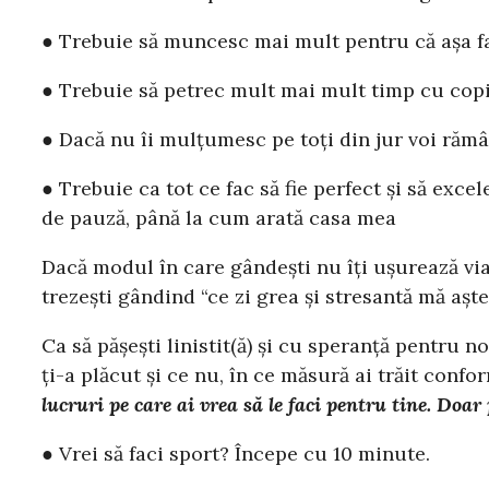
● Trebuie să muncesc mai mult pentru că așa fa
● Trebuie să petrec mult mai mult timp cu copi
● Dacă nu îi mulțumesc pe toți din jur voi rămâ
● Trebuie ca tot ce fac să fie perfect și să ex
de pauză, până la cum arată casa mea
Dacă modul în care gândești nu îți ușurează viața
trezești gândind “ce zi grea și stresantă mă așt
Ca să pășești linistit(ă) și cu speranță pentru n
ți-a plăcut și ce nu, în ce măsură ai trăit confo
lucruri pe care ai vrea să le faci pentru tine. Doar
● Vrei să faci sport? Începe cu 10 minute.