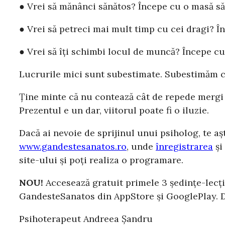
● Vrei să mănânci sănătos? Începe cu o masă să
● Vrei să petreci mai mult timp cu cei dragi? În
● Vrei să îți schimbi locul de muncă? Începe cu 
Lucrurile mici sunt subestimate. Subestimăm câ
Ține minte că nu contează cât de repede mergi p
Prezentul e un dar, viitorul poate fi o iluzie.
Dacă ai nevoie de sprijinul unui psiholog, te aș
www.gandestesanatos.ro
, unde
înregistrarea
și
site-ului și poți realiza o programare.
NOU!
Accesează gratuit primele 3 ședințe-lecți
GandesteSanatos din AppStore și GooglePlay. Da
Psihoterapeut Andreea Șandru