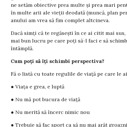
ne setăm obiective prea multe și prea mari pen
în multe arii ale vieții deodată (muncă, plan per
anului am vrea să fim complet altcineva.
Dacă simți că te regăsești în ce ai citit mai sus
mai bun lucru pe care poți să-l faci e să schimbi
întâmplă.
Cum poți să îți schimbi perspectiva?
Fă o listă cu toate regulile de viață pe care le 
● Viața e grea, e luptă
● Nu mă pot bucura de viață
● Nu merită să încerc nimic nou
● Trebuie să fac sport ca să nu mai arăt groazn