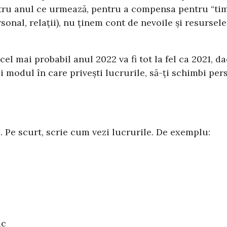
tru anul ce urmează, pentru a compensa pentru “tim
sonal, relații), nu ținem cont de nevoile și resursele 
, cel mai probabil anul 2022 va fi tot la fel ca 2021,
 modul în care privești lucrurile, să-ți schimbi persp
ai. Pe scurt, scrie cum vezi lucrurile. De exemplu:
ic