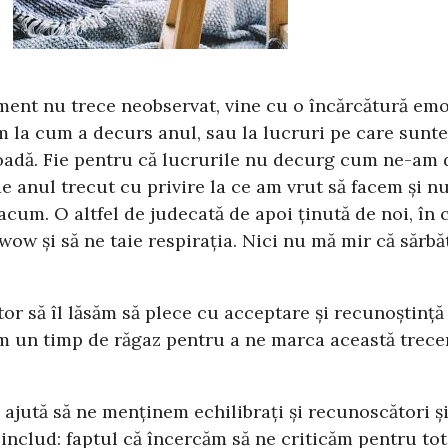
ment nu trece neobservat, vine cu o încărcătură emoț
la cum a decurs anul, sau la lucruri pe care suntem
oadă. Fie pentru că lucrurile nu decurg cum ne-am d
e anul trecut cu privire la ce am vrut să facem și nu
acum. O altfel de judecată de apoi ținută de noi, în
,wow și să ne taie respirația. Nici nu mă mir că sărbă
tor să îl lăsăm să plece cu acceptare și recunoștință
m un timp de răgaz pentru a ne marca această trecer
jută să ne menținem echilibrați și recunoscători și 
i includ: faptul că încercăm să ne criticăm pentru to