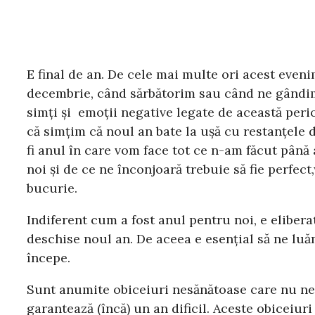
E final de an. De cele mai multe ori acest eveni
decembrie, când sărbătorim sau când ne gândim 
simți și emoții negative legate de această peri
că simțim că noul an bate la ușă cu restanțele d
fi anul în care vom face tot ce n-am făcut până 
noi și de ce ne înconjoară trebuie să fie perfect
bucurie.
Indiferent cum a fost anul pentru noi, e elibera
deschise noul an. De aceea e esențial să ne luă
începe.
Sunt anumite obiceiuri nesănătoase care nu ne a
garantează (încă) un an dificil. Aceste obiceiur