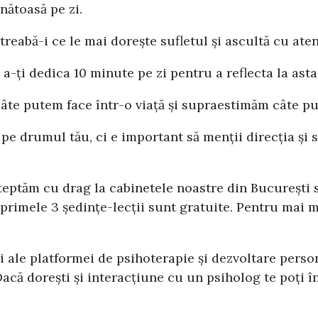
nătoasă pe zi.
treabă-i ce le mai dorește sufletul și ascultă cu ate
a-ți dedica 10 minute pe zi pentru a reflecta la asta
te putem face într-o viață și supraestimăm câte put
e drumul tău, ci e important să menții direcția și s
teptăm cu drag la cabinetele noastre din București s
 primele 3 ședințe-lecții sunt gratuite. Pentru mai 
i ale platformei de psihoterapie și dezvoltare perso
că dorești și interacțiune cu un psiholog te poți î