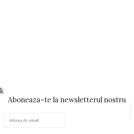
ok
Aboneaza-te la newsletterul nostru
C
a
u
t