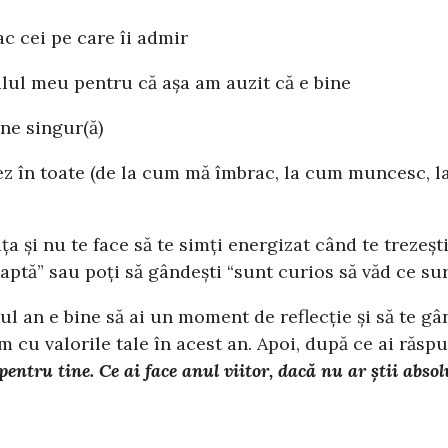
c cei pe care îi admir
lul meu pentru că așa am auzit că e bine
ne singur(ă)
celez în toate (de la cum mă îmbrac, la cum muncesc,
 și nu te face să te simți energizat când te trezești, 
eaptă” sau poți să gândești “sunt curios să văd ce sur
oul an e bine să ai un moment de reflecție și să te gâ
rm cu valorile tale în acest an. Apoi, după ce ai răsp
 pentru tine. Ce ai face anul viitor, dacă nu ar știi abso