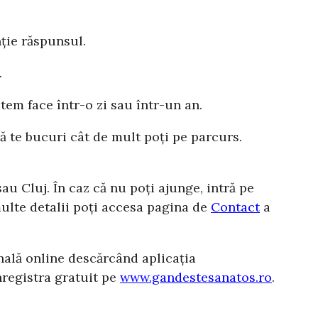
nție răspunsul.
.
em face într-o zi sau într-un an.
ă te bucuri cât de mult poți pe parcurs.
au Cluj. În caz că nu poți ajunge, intră pe
multe detalii poți accesa pagina de
Contact
a
nală online descărcând aplicația
nregistra gratuit pe
www.gandestesanatos.ro
.