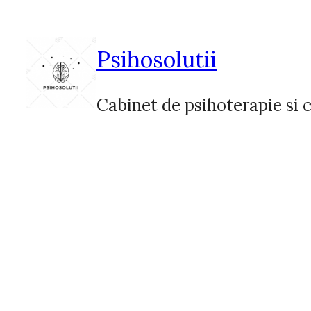
Sari
la
conținut
Psihosolutii
Cabinet de psihoterapie si c