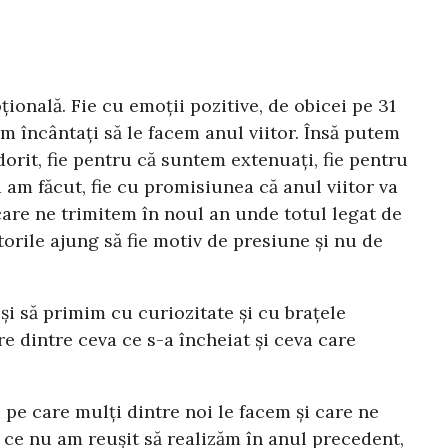
ională. Fie cu emoții pozitive, de obicei pe 31
 încântați să le facem anul viitor. Însă putem
orit, fie pentru că suntem extenuați, fie pentru
 am făcut, fie cu promisiunea că anul viitor va
 care ne trimitem în noul an unde totul legat de
torile ajung să fie motiv de presiune și nu de
 și să primim cu curiozitate și cu brațele
e dintre ceva ce s-a încheiat și ceva care
pe care mulți dintre noi le facem și care ne
t ce nu am reușit să realizăm în anul precedent,