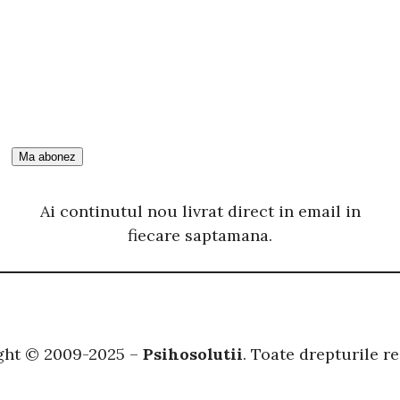
ă
Ai continutul nou livrat direct in email in
fiecare saptamana.
ght © 2009-2025 –
Psihosolutii
. Toate drepturile re