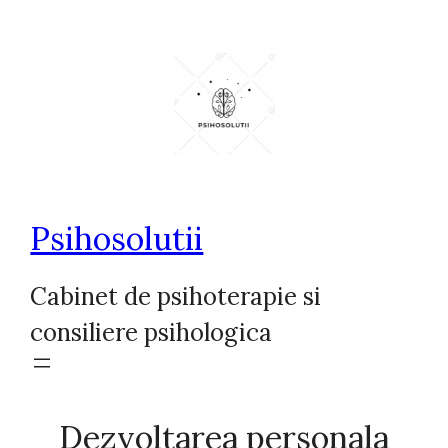
Sari
la
conținut
Psihosolutii
Cabinet de psihoterapie si
consiliere psihologica
Dezvoltarea personala