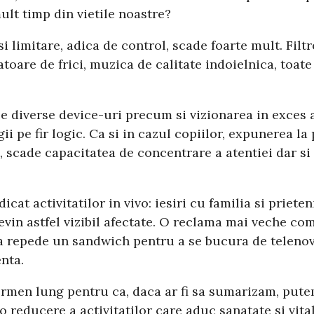
ult timp din vietile noastre?
i limitare, adica de control, scade foarte mult. Fil
atoare de frici, muzica de calitate indoielnica, toat
pe diverse device-uri precum si vizionarea in exces a
ogii pe fir logic. Ca si in cazul copiilor, expunerea l
), scade capacitatea de concentrare a atentiei dar si
at activitatilor in vivo: iesiri cu familia si prieten
devin astfel vizibil afectate. O reclama mai veche 
a repede un sandwich pentru a se bucura de telenovel
enta.
ermen lung pentru ca, daca ar fi sa sumarizam, pute
reducere a activitatilor care aduc sanatate si vitali