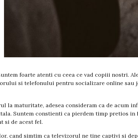
suntem foarte atenti cu ceea ce vad copiii nostri. 
torului si telefonului pentru socializare online sau
ul la maturitate, adesea consideram ca de acum infl
ala. Suntem constienti ca pierdem timp pretios in f
 si de acest fel.
r, cand simtim ca televizorul ne tine captivi si dep