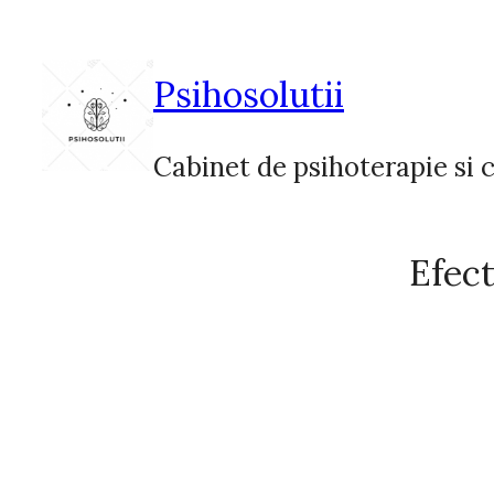
Sari
la
conținut
Psihosolutii
Cabinet de psihoterapie si c
Efect