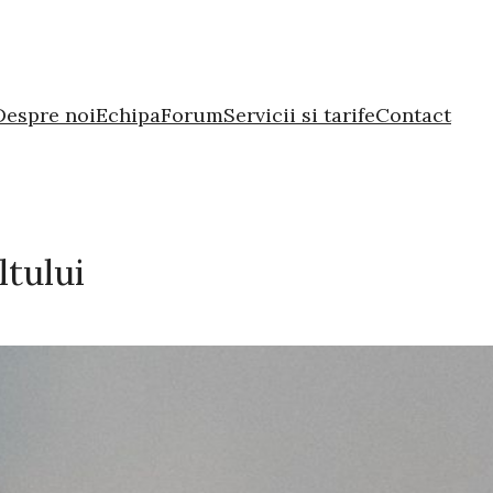
Despre noi
Echipa
Forum
Servicii si tarife
Contact
ltului