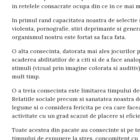
in retelele consacrate ocupa din ce in ce mai m
In primul rand capacitatea noastra de selectie s
violenta, pornografie, stiri deprimante si gener
organismul nostru este fortat sa faca fata.
O alta consecinta, datorata mai ales jocurilor 
scaderea abilitatilor de a citi si de a face anal
stimuli (vizual prin imagine colorata si auditiv
mult timp.
O a treia consecinta este limitarea timpului dedic
Relatiile sociale precum si sanatatea noastra 
legume si o considera fericita pe cea care face
activitate cu un grad scazut de placere si efici
Toate acestea din pacate au consecinte si pe t
timpului de expunere la stres, concomitent cu o 