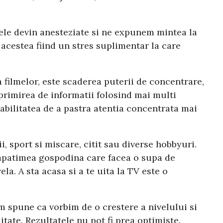
trele devin anesteziate si ne expunem mintea la
e acestea fiind un stres suplimentar la care
 filmelor, este scaderea puterii de concentrare,
a primirea de informatii folosind mai multi
 abilitatea de a pastra atentia concentrata mai
ii, sport si miscare, citit sau diverse hobbyuri.
compatimea gospodina care facea o supa de
a. A sta acasa si a te uita la TV este o
m spune ca vorbim de o crestere a nivelului si
tate. Rezultatele nu pot fi prea optimiste.