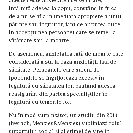
acestea este anxietatea de separare,
întâlnită adesea la copii, constând în frica
de a nu se afla în imediata apropiere a unui
părinte sau îngrijitor, fapt ce ar putea duce,
în accepţiunea persoanei care se teme, la
vătămare sau la moarte.
De asemenea, anxietatea faţă de moarte este
considerată a sta la baza anxietăţii făţă de
sănătate. Persoanele care suferă de
ipohondrie se îngrijorează excesiv în
legătură cu sănătatea lor, căutând adesea
reasigurări din partea specialiştilor în
legătură cu temerile lor.
Nu în mod surpinzător, un studiu din 2014
(Iverach, Menzies&Menzies) subliniază rolul
suportului social şi al stimei de sine în