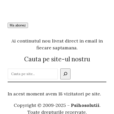
Ai continutul nou livrat direct in email in
fiecare saptamana.
Cauta pe site-ul nostru
C
a
u
t
In acest moment avem 18 vizitatori pe site.
ă
Copyright © 2009-2025 –
Psihosolutii
.
Toate drepturile rezervate.