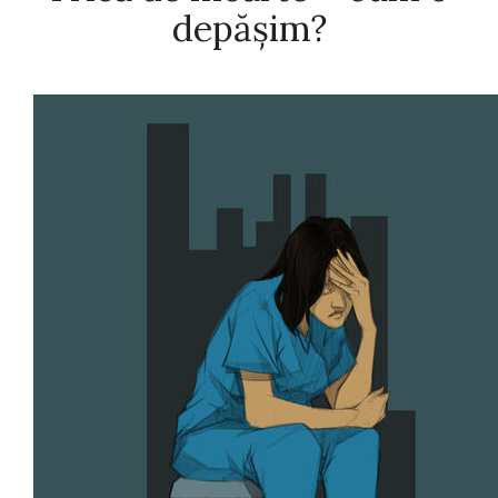
depăşim?