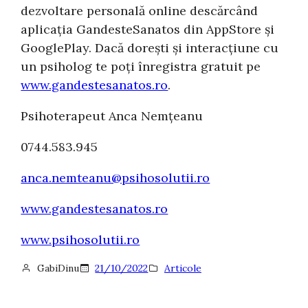
dezvoltare personală online descărcând
aplicația GandesteSanatos din AppStore și
GooglePlay. Dacă dorești și interacțiune cu
un psiholog te poți înregistra gratuit pe
www.gandestesanatos.ro
.
Psihoterapeut Anca Nemțeanu
0744.583.945
anca.nemteanu@psihosolutii.ro
www.gandestesanatos.ro
www.psihosolutii.ro
GabiDinu
21/10/2022
Articole