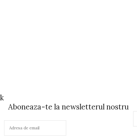
ok
Aboneaza-te la newsletterul nostru
C
a
u