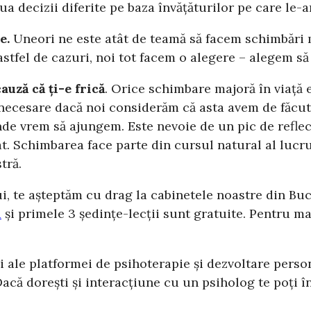
ua decizii diferite pe baza învățăturilor pe care le
e.
Uneori ne este atât de teamă să facem schimbări ma
stfel de cazuri, noi tot facem o alegere – alegem s
auză că ți-e frică
. Orice schimbare majoră în viață e
necesare dacă noi considerăm că asta avem de făcut. 
de vrem să ajungem. Este nevoie de un pic de reflec
t. Schimbarea face parte din cursul natural al lucru
tră.
, te așteptăm cu drag la cabinetele noastre din Bucu
a
și primele 3 ședințe-lecții sunt gratuite. Pentru m
i ale platformei de psihoterapie și dezvoltare perso
că dorești și interacțiune cu un psiholog te poți î