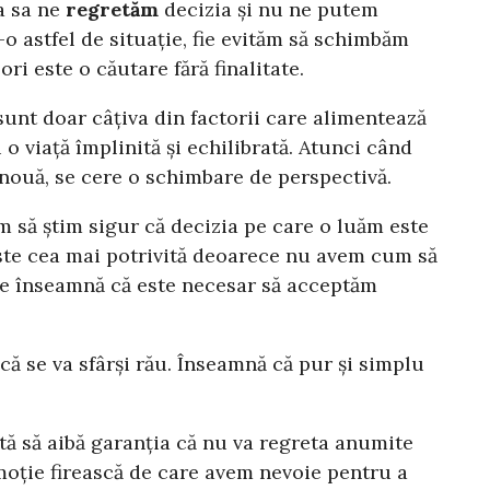
a sa ne
regretăm
decizia și nu ne putem
-o astfel de situație, fie evităm să schimbăm
ori este o căutare fără finalitate.
 sunt doar câțiva din factorii care alimentează
 viață împlinită și echilibrată. Atunci când
e nouă, se cere o schimbare de perspectivă.
em să știm sigur că decizia pe care o luăm este
este cea mai potrivită deoarece nu avem cum să
 ce înseamnă că este necesar să acceptăm
că se va sfârși rău. Înseamnă că pur și simplu
tă să aibă garanția că nu va regreta anumite
emoție firească de care avem nevoie pentru a