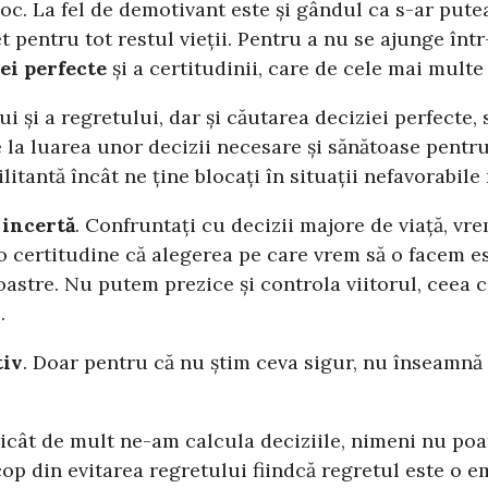
oc. La fel de demotivant este și gândul ca s-ar pute
t pentru tot restul vieții. Pentru a nu se ajunge într
ei perfecte
și a certitudinii, care de cele mai multe 
ui și a regretului, dar și căutarea deciziei perfecte,
la luarea unor decizii necesare și sănătoase pentru o
litantă încât ne ține blocați în situații nefavorabil
 incertă
. Confruntați cu decizii majore de viață, vr
cio certitudine că alegerea pe care vrem să o facem 
noastre. Nu putem prezice și controla viitorul, ceea
.
tiv
. Doar pentru că nu știm ceva sigur, nu înseamnă 
ricât de mult ne-am calcula deciziile, nimeni nu poa
scop din evitarea regretului fiindcă regretul este o 