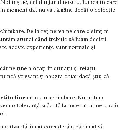
Noi înșine, cei din jurul nostru, lumea în care
la un moment dat nu va rămâne decât o colecție
 schimbare. De la reținerea pe care o simțim
untăm atunci când trebuie să luăm decizii
oate aceste experiențe sunt normale și
t ne ține blocați în situații și relații
muncă stresant și abuziv, chiar dacă știu că
rtitudine
aduce o schimbare. Nu putem
vem o toleranță scăzută la incertitudine, caz în
ol.
demotivantă, încât considerăm că decât să