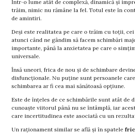
Într-o lume atât de complexă, dinamică și imprev
trăim, nimic nu rămâne la fel. Totul este în co
de amintiri.
Deși este realitatea pe care o trăim cu toții, c
atunci când ne gândim să facem schimbări major
importante, până la anxietatea pe care o simțim
universale.
Însă uneori, frica de nou și de schimbare devine 
disfuncționale. Nu puține sunt persoanele care 
schimbarea ar fi cea mai sănătoasă opțiune.
Este de înțeles de ce schimbările sunt atât de d
cunoaște viitorul până nu se întâmplă, iar acest
care incertitudinea este asociată cu un rezulta
Un raționament similar se află și în spatele
fric