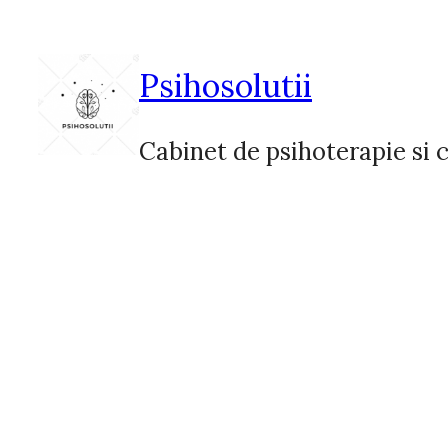
Sari
la
conținut
Psihosolutii
Cabinet de psihoterapie si c