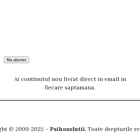
t
ă
Ai continutul nou livrat direct in email in
fiecare saptamana.
ght © 2009-2025 –
Psihosolutii
. Toate drepturile re