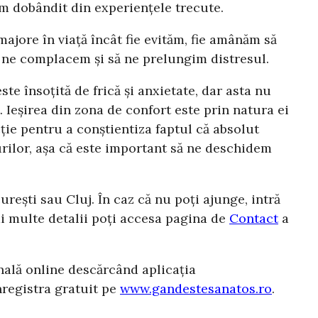
-am dobândit din experiențele trecute.
jore în viață încât fie evităm, fie amânăm să
ă ne complacem și să ne prelungim distresul.
ste însoțită de frică și anxietate, dar asta nu
Ieșirea din zona de confort este prin natura ei
ție pentru a conștientiza faptul că absolut
rilor, așa că este important să ne deschidem
rești sau Cluj. În caz că nu poți ajunge, intră
ai multe detalii poți accesa pagina de
Contact
a
nală online descărcând aplicația
nregistra gratuit pe
www.gandestesanatos.ro
.