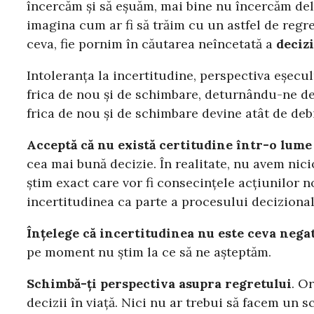
încercăm și să eșuăm, mai bine nu încercăm del
imagina cum ar fi să trăim cu un astfel de regre
ceva, fie pornim în căutarea neîncetată a
decizi
Intoleranța la incertitudine, perspectiva eșecul
frica de nou și de schimbare, deturnându-ne de 
frica de nou și de schimbare devine atât de debi
Acceptă că nu există certitudine într-o lume
cea mai bună decizie. În realitate, nu avem ni
știm exact care vor fi consecințele acțiunilor 
incertitudinea ca parte a procesului decizional
Înțelege că incertitudinea nu este ceva nega
pe moment nu știm la ce să ne așteptăm.
Schimbă-ți perspectiva asupra regretului
. O
decizii în viață. Nici nu ar trebui să facem un 