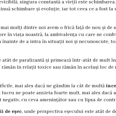
izibilă, singura constantă a vieții este schimbarea. 
ntinuă schimbare și evoluție, iar tot ceea ce a fost 
ei mai mulți dintre noi avem o frică față de nou și de
e în viața noastră, la ambivalența cu care ne confr
 înainte de a intra în situații noi și necunoscute, t
atât de paralizantă și primează într-atât de mult încâ
rămân în relații toxice sau rămân în același loc de 
ificile, mai ales dacă ne gândim la cât de multă
ince
 lucru ne poate anxieta foarte mult, mai ales dacă a
t negativ, cu ceva amenințător sau cu lipsa de contr
ii de eșec
, unde perspectiva eșecului este atât de 