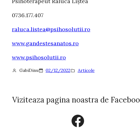
Psihoterapeut Raluca Liștea
0736.177.407
raluca.listea@psihosolutii.ro
www.gandestesanatos.ro
www.psihosolutii.ro
GabiDinu
02/12/2022
Articole
Viziteaza pagina noastra de Facebo
Facebook