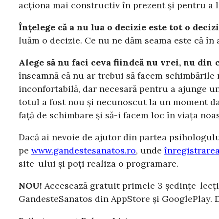
acționa mai constructiv în prezent și pentru a l
Înțelege că a nu lua o decizie este tot o decizi
luăm o decizie. Ce nu ne dăm seama este că în a
Alege să nu faci ceva fiindcă nu vrei, nu din c
înseamnă că nu ar trebui să facem schimbările 
inconfortabilă, dar necesară pentru a ajunge un
totul a fost nou și necunoscut la un moment da
față de schimbare și să-i facem loc în viața noas
Dacă ai nevoie de ajutor din partea psihologului
pe
www.gandestesanatos.ro
, unde
înregistrare
site-ului și poți realiza o programare.
NOU!
Accesează gratuit primele 3 ședințe-lecți
GandesteSanatos din AppStore și GooglePlay. Da