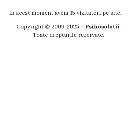
u
t
In acest moment avem 15 vizitatori pe site.
ă
Copyright © 2009-2025 –
Psihosolutii
.
Toate drepturile rezervate.