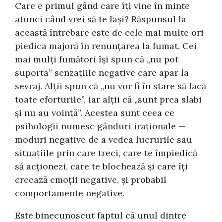
Care e primul gând care îți vine în minte
atunci când vrei să te lași? Răspunsul la
această întrebare este de cele mai multe ori
piedica majoră în renunțarea la fumat. Cei
mai mulți fumători își spun că „nu pot
suporta” senzațiile negative care apar la
sevraj. Alții spun că „nu vor fi în stare să facă
toate eforturile”, iar alții că „sunt prea slabi
și nu au voință”. Acestea sunt ceea ce
psihologii numesc gânduri iraționale —
moduri negative de a vedea lucrurile sau
situațiile prin care treci, care te împiedică
să acționezi, care te blochează și care îți
creează emoții negative, și probabil
comportamente negative.
Este binecunoscut faptul că unul dintre