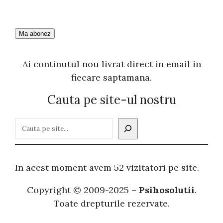
Ai continutul nou livrat direct in email in
fiecare saptamana.
Cauta pe site-ul nostru
C
a
u
t
In acest moment avem 52 vizitatori pe site.
ă
Copyright © 2009-2025 –
Psihosolutii
.
Toate drepturile rezervate.