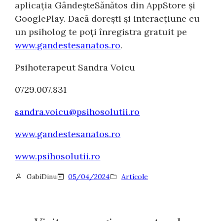
aplicația GândeșteSănătos din AppStore și
GooglePlay. Dacă dorești și interacțiune cu
un psiholog te poți înregistra gratuit pe
www.gandestesanatos.ro
.
Psihoterapeut Sandra Voicu
0729.007.831
sandra.voicu@psihosolutii.ro
www.gandestesanatos.ro
www.psihosolutii.ro
GabiDinu
05/04/2024
Articole