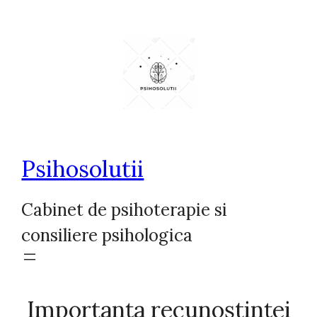
Sari
la
conținut
Psihosolutii
Cabinet de psihoterapie si
consiliere psihologica
Importanța recunoștinței