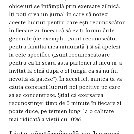
obiceiuri se întâmplă prin exersare zilnică.
Îți poți crea un jurnal în care să notezi
aceste lucruri pentru care ești recunoscător
în fiecare zi. Încearcă să eviți formulările
generale (de exemplu: „sunt recunoscător
pentru familia mea minunată”) și să apelezi
la cele specifice („sunt recunoscătoare
pentru că în seara asta partenerul meu m-a
invitat la cină după o zi lungă, ca să nu fiu
nevoită să gătesc”). În acest fel, mintea ta va
căuta constant lucruri noi pozitive pe care
să se concentreze. Știai că exersarea
recunoștinței timp de 5 minute în fiecare zi
poate duce, pe termen lung, la o calitate
mai ridicată a vieții cu 10%?