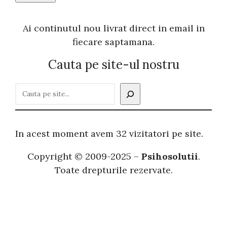
Ai continutul nou livrat direct in email in
fiecare saptamana.
Cauta pe site-ul nostru
C
a
u
t
In acest moment avem 32 vizitatori pe site.
ă
Copyright © 2009-2025 –
Psihosolutii
.
Toate drepturile rezervate.