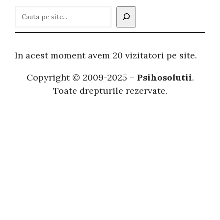
C
a
u
t
In acest moment avem 20 vizitatori pe site.
ă
Copyright © 2009-2025 –
Psihosolutii
.
Toate drepturile rezervate.