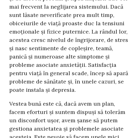
mai frecvent la neglijarea sistemului. Dacă
sunt lăsate neverificate prea mult timp,
obiceiurile de viață proaste duc la tensiuni
emoționale și fizice puternice. La rândul lor,
acestea cresc nivelul de îngrijorare, de stres
și nasc sentimente de copleșire, teamă,
panică și numeroase alte simptome și
probleme asociate anxietății. Satisfacția
pentru viață în general scade, încep să apară
probleme de sănătate și, în unele cazuri, se
poate instala și depresia.
Vestea bună este că, dacă avem un plan,
facem eforturi și suntem dispuși să tolerăm
un disconfort ușor, avem șanse să putem
gestiona anxietatea și problemele asociate
acesteia. Este nevoie să facem unele mici