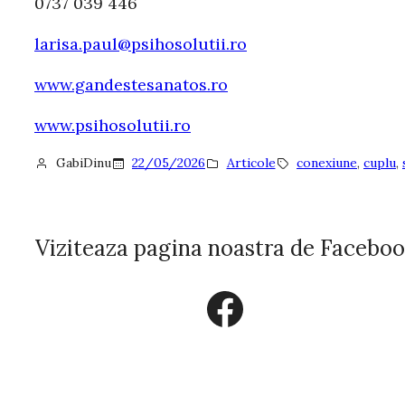
0737 039 446
larisa.paul@psihosolutii.ro
www.gandestesanatos.ro
www.psihosolutii.ro
GabiDinu
22/05/2026
Articole
conexiune
, 
cuplu
, 
Viziteaza pagina noastra de Facebo
Facebook