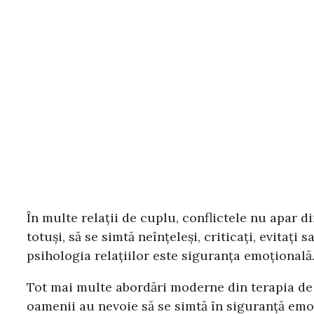
În multe relații de cuplu, conflictele nu apar di
totuși, să se simtă neînțeleși, criticați, evitaț
psihologia relațiilor este siguranța emoțională
Tot mai multe abordări moderne din terapia de c
oamenii au nevoie să se simtă în siguranță emoț