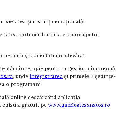
 anxietatea și distanța emoțională.
acitatea partenerilor de a crea un spațiu
ulnerabili și conectați cu adevărat.
 așteptăm în terapie pentru a gestiona împreună
os.ro
, unde
înregistrarea
și primele 3 ședințe-
liza o programare.
nală online descărcând aplicația
registra gratuit pe
www.gandestesanatos.ro
.