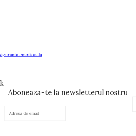
siguranta emotionala
ok
Aboneaza-te la newsletterul nostru
C
a
u
t
ă