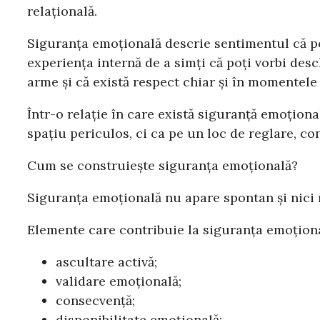
relațională.
Siguranța emoțională descrie sentimentul că poți 
experiența internă de a simți că poți vorbi desch
arme și că există respect chiar și în momentele d
Într-o relație în care există siguranță emoțion
spațiu periculos, ci ca pe un loc de reglare, con
Cum se construiește siguranța emoțională?
Siguranța emoțională nu apare spontan și nici n
Elemente care contribuie la siguranța emoționa
ascultare activă;
validare emoțională;
consecvență;
disponibilitate emoțională;