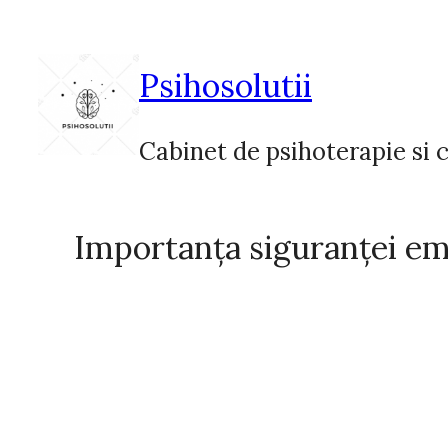
Sari
la
conținut
Psihosolutii
Cabinet de psihoterapie si c
Importanța siguranței emo