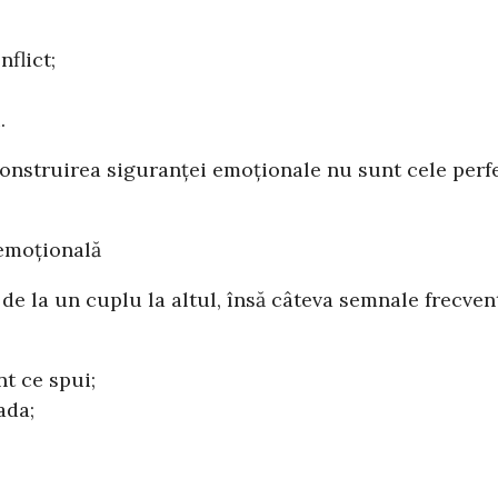
flict;
.
nstruirea siguranței emoționale nu sunt cele perfec
 emoțională
de la un cuplu la altul, însă câteva semnale frecven
t ce spui;
ada;