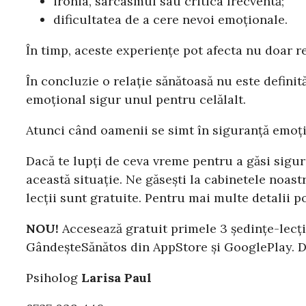
ironia, sarcasmul sau critica frecventă;
dificultatea de a cere nevoi emoționale.
În timp, aceste experiențe pot afecta nu doar re
În concluzie o relație sănătoasă nu este definit
emoțional sigur unul pentru celălalt.
Atunci când oamenii se simt în siguranță emoțion
Dacă te lupți de ceva vreme pentru a găsi sigur
această situație. Ne găsești la cabinetele noas
lecții sunt gratuite. Pentru mai multe detalii 
NOU!
Accesează gratuit primele 3 ședințe-lecți
GândeșteSănătos din AppStore și GooglePlay. Da
Psiholog
Larisa Paul