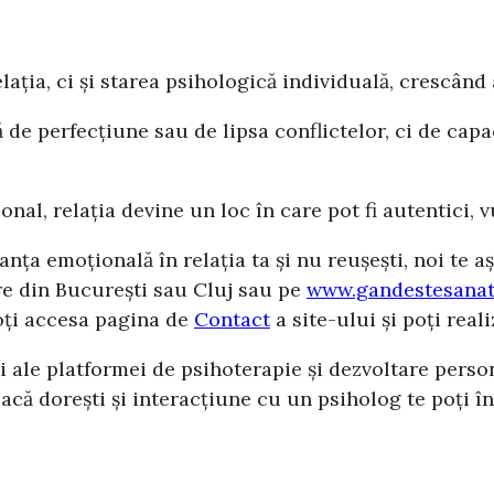
lația, ci și starea psihologică individuală, crescând
ă de perfecțiune sau de lipsa conflictelor, ci de cap
al, relația devine un loc în care pot fi autentici, v
anța emoțională în relația ta și nu reușești, noi te
tre din București sau Cluj sau pe
www.gandestesanat
poți accesa pagina de
Contact
a site-ului și poți rea
i ale platformei de psihoterapie și dezvoltare perso
că dorești și interacțiune cu un psiholog te poți în