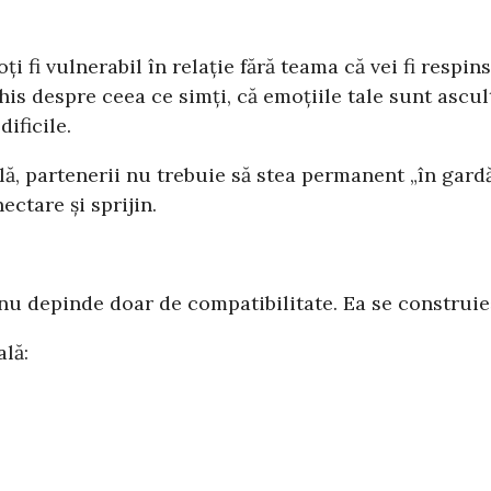
fi vulnerabil în relație fără teama că vei fi respins,
is despre ceea ce simți, că emoțiile tale sunt ascult
ificile.
ală, partenerii nu trebuie să stea permanent „în gard
ectare și sprijin.
u depinde doar de compatibilitate. Ea se construieșt
lă: