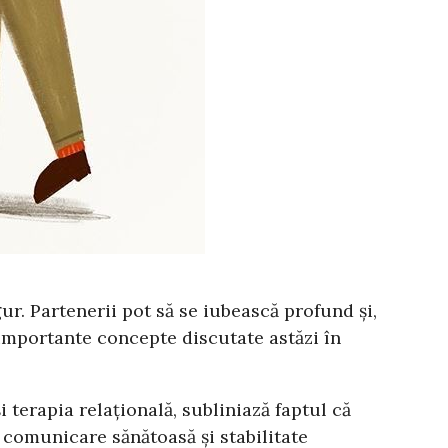
gur. Partenerii pot să se iubească profund și,
ai importante concepte discutate astăzi în
terapia relațională, subliniază faptul că
 comunicare sănătoasă și stabilitate