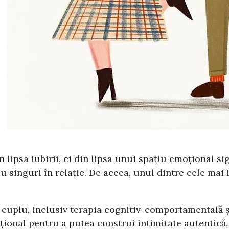
n lipsa iubirii, ci din lipsa unui spațiu emoțional si
i sau singuri în relație. De aceea, unul dintre cele m
.
uplu, inclusiv terapia cognitiv-comportamentală și 
ional pentru a putea construi intimitate autentică,