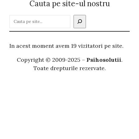
Cauta pe site-ul nostru
C
a
u
t
In acest moment avem 19 vizitatori pe site.
ă
Copyright © 2009-2025 –
Psihosolutii
.
Toate drepturile rezervate.