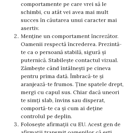
comportamente pe care vrei să le
schimbi, cu atât vei avea mai mult
succes în căutarea unui caracter mai
asertiv.
Menține un comportament încrezător.
Oamenii respectă încrederea. Prezintă-
te ca o persoană stabilă, sigură și
puternică. Stabilește contactul vizual.
Zâmbește când întâlnești pe cineva
pentru prima dată. Îmbracă-te și
aranjează-te frumos. Ține spatele drept,
mergi cu capul sus. Chiar dacă uneori
te simți slab, învins sau disperat,
comportă-te ca și cum ai deține
controlul pe deplin.
Folosește afirmații cu EU. Acest gen de
afirmații transmit oamenilor că ești