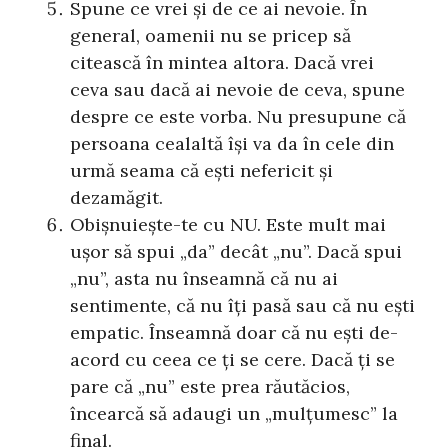
Spune ce vrei și de ce ai nevoie. În
general, oamenii nu se pricep să
citească în mintea altora. Dacă vrei
ceva sau dacă ai nevoie de ceva, spune
despre ce este vorba. Nu presupune că
persoana cealaltă își va da în cele din
urmă seama că ești nefericit și
dezamăgit.
Obișnuiește-te cu NU. Este mult mai
ușor să spui „da” decât „nu”. Dacă spui
„nu”, asta nu înseamnă că nu ai
sentimente, că nu îți pasă sau că nu ești
empatic. Înseamnă doar că nu ești de-
acord cu ceea ce ți se cere. Dacă ți se
pare că „nu” este prea răutăcios,
încearcă să adaugi un „mulțumesc” la
final.