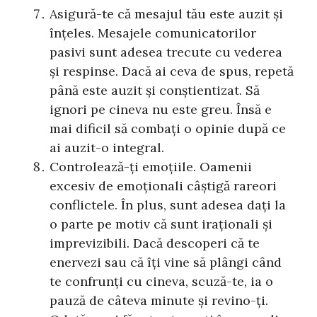
Asigură-te că mesajul tău este auzit și
înțeles. Mesajele comunicatorilor
pasivi sunt adesea trecute cu vederea
și respinse. Dacă ai ceva de spus, repetă
până este auzit și conștientizat. Să
ignori pe cineva nu este greu. Însă e
mai dificil să combați o opinie după ce
ai auzit-o integral.
Controlează-ți emoțiile. Oamenii
excesiv de emoționali câștigă rareori
conflictele. În plus, sunt adesea dați la
o parte pe motiv că sunt iraționali și
imprevizibili. Dacă descoperi că te
enervezi sau că îți vine să plângi când
te confrunți cu cineva, scuză-te, ia o
pauză de câteva minute și revino-ți.