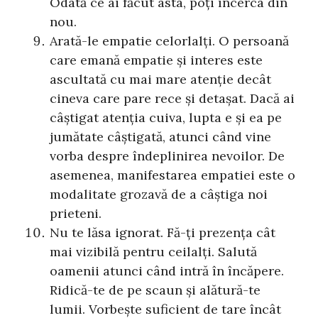
Odată ce ai făcut asta, poți încerca din
nou.
Arată-le empatie celorlalți. O persoană
care emană empatie și interes este
ascultată cu mai mare atenție decât
cineva care pare rece și detașat. Dacă ai
câștigat atenția cuiva, lupta e și ea pe
jumătate câștigată, atunci când vine
vorba despre îndeplinirea nevoilor. De
asemenea, manifestarea empatiei este o
modalitate grozavă de a câștiga noi
prieteni.
Nu te lăsa ignorat. Fă-ți prezența cât
mai vizibilă pentru ceilalți. Salută
oamenii atunci când intră în încăpere.
Ridică-te de pe scaun și alătură-te
lumii. Vorbește suficient de tare încât