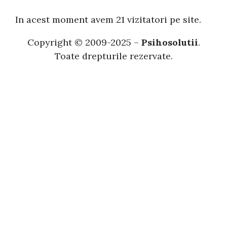
u
t
In acest moment avem 21 vizitatori pe site.
ă
Copyright © 2009-2025 –
Psihosolutii
.
Toate drepturile rezervate.