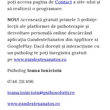
poți accesa pagina de
Contact
a site-ului și
să realizezi o programare.
NOU!
Accesează gratuit primele 3 ședințe-
lecții ale platformei de psihoterapie și
dezvoltare personală online descărcând
aplicația GandesteSanatos din AppStore si
GooglePlay. Dacă dorești și interacțiune cu
un psiholog te poți înregistra gratuit
pe
www.gandestesanatos.ro
.
Psiholog
Ioana Ionicioiu
0746 211 896
ioana.ionicioiu@psihosolutii.ro
www.gandestesanatos.ro