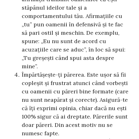
stăpânul ideilor tale și a
comportamentului tău. Afirmațiile cu
„tu” pun oamenii în defensivă și te fac
să pari ostil și meschin. De exemplu,
spune: „Eu nu sunt de acord cu
acuzațiile care se aduc”, în loc să spui:
„Tu greșești când spui asta despre
mine”.
Împărtășește-ți părerea. Este ușor să fii
copleșit și frustrat atunci când vorbești
cu oamenii cu păreri bine formate (care
nu sunt neapărat și corecte). Asigură-te
că îți exprimi opinia, chiar dacă nu ești
100% sigur că ai dreptate. Părerile sunt
doar păreri. Din acest motiv nu se
numesc fapte.