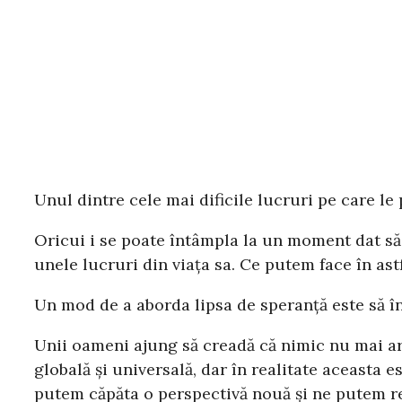
Unul dintre cele mai dificile lucruri pe care l
Oricui i se poate întâmpla la un moment dat să s
unele lucruri din viața sa. Ce putem face în astf
Un mod de a aborda lipsa de speranță este să î
Unii oameni ajung să creadă că nimic nu mai are
globală și universală, dar în realitate aceasta 
putem căpăta o perspectivă nouă și ne putem r