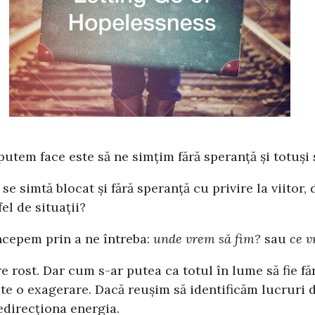
e putem face este să ne simțim fără speranță și totu
e simtă blocat și fără speranță cu privire la viitor
el de situații?
ncepem prin a ne întreba:
unde vrem să fim?
sau
ce v
 rost. Dar cum s-ar putea ca totul în lume să fie fă
este o exagerare. Dacă reușim să identificăm lucruri 
edirecționa energia.