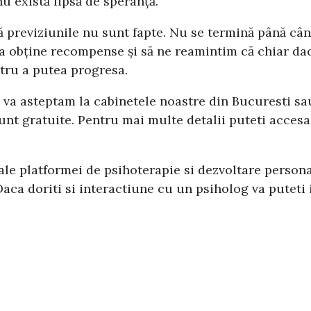
 există lipsă de speranță.
 previziunile nu sunt fapte. Nu se termină până cân
 a obține recompense și să ne reamintim că chiar dac
ntru a putea progresa.
ea, va asteptam la cabinetele noastre din Bucuresti 
sunt gratuite. Pentru mai multe detalii puteti acces
 ale platformei de psihoterapie si dezvoltare person
ca doriti si interactiune cu un psiholog va puteti 