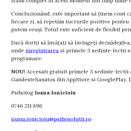
trăim complet în acest moment din timp unde nu
Concluzionând, este important să ținem cont că
fiecare zi, să repetăm lucrurile pozitive pentru
putem reuși. Totul este suficient de flexibil pe
Dacă doriți să învățați să învingeți deznădejd
unde
inregistrarea
si primele 3 sedinte-lectii 
programare.
NOU!
Accesati gratuit primele 3 sedinte-lectii
GandesteSanatos din AppStore si GooglePlay. Da
Psiholog
Ioana Ionicioiu
0746 211 896
ioana.ionicioiu@psihosolutii.ro