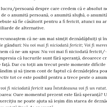
n lucru/persoană despre care credem că e absolut nec
e de o anumită persoană, o anumită slujbă, o anumit
uie să fie căsătorit pentru a fi fericit, atunci nu ar 
iliarde de alternative.
recunoaștem că ne-am mai simțit deznădăjduiți și îna
de gânduri:
Nu voi mai fi niciodată fericit; Voi fi mer
em că ne-am spus: Nu voi mai fi niciodată fericit/-ă
mpresia că lucrurile sunt fără speranță, deoarece 
față. Dar cu toții am trecut peste momente dificile 
gândim și să ținem cont de faptul că deznădejdea po
ctiv tot ce este posibil pentru a trece peste o anumi
voi fi niciodată fericit
sau
Întotdeauna voi fi un ratat
toarea: Oare momentul prezent este fără speranță? 
exercițiu ne poate ajuta să ieșim din starea de dezn