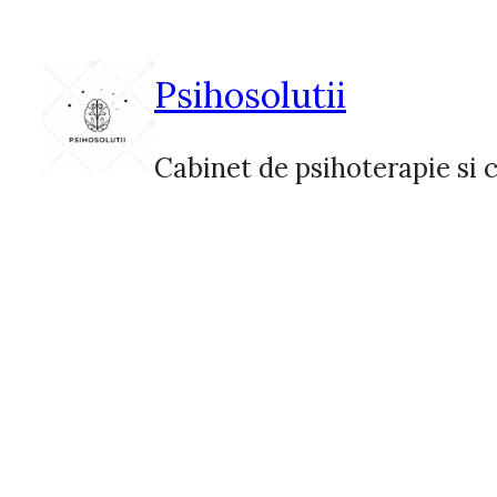
Sari
la
conținut
Psihosolutii
Cabinet de psihoterapie si c