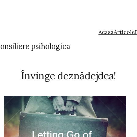
Acasa
Articole
onsiliere psihologica
Învinge deznădejdea!