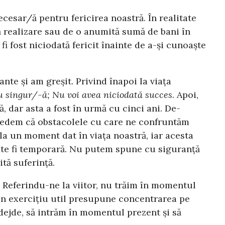
esar/ă pentru fericirea noastră. În realitate
ă realizare sau de o anumită sumă de bani în
fi fost niciodată fericit înainte de a-și cunoaște
nte și am greșit. Privind înapoi la viața
eu singur/-ă; Nu voi avea niciodată succes
. Apoi,
, dar asta a fost în urmă cu cinci ani. De-
credem că obstacolele cu care ne confruntăm
la un moment dat în viața noastră, iar acesta
ate fi temporară. Nu putem spune cu siguranță
tă suferință.
. Referindu-ne la viitor, nu trăim în momentul
Un exercițiu util presupune concentrarea pe
ădejde, să intrăm în momentul prezent și să