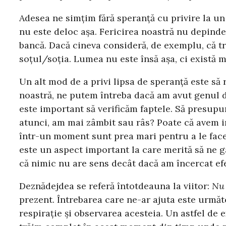
Adesea ne simțim fără speranță cu privire la u
nu este deloc așa. Fericirea noastră nu depind
bancă. Dacă cineva consideră, de exemplu, că treb
soțul/soția. Lumea nu este însă așa, ci există m
Un alt mod de a privi lipsa de speranță este să 
noastră, ne putem întreba dacă am avut genul 
este important să verificăm faptele. Să presupun
atunci, am mai zâmbit sau râs? Poate că avem i
într-un moment sunt prea mari pentru a le face 
este un aspect important la care merită să ne 
că nimic nu are sens decât dacă am încercat efe
Deznădejdea se referă întotdeauna la viitor:
Nu 
prezent. Întrebarea care ne-ar ajuta este urmă
respirație și observarea acesteia. Un astfel de 