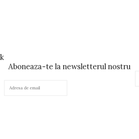
ok
Aboneaza-te la newsletterul nostru
C
a
u
t
ă