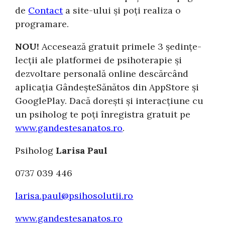
de
Contact
a site-ului și poți realiza o
programare.
NOU!
Accesează gratuit primele 3 ședințe-
lecții ale platformei de psihoterapie și
dezvoltare personală online descărcând
aplicația GândeșteSănătos din AppStore și
GooglePlay. Dacă dorești și interacțiune cu
un psiholog te poți înregistra gratuit pe
www.gandestesanatos.ro
.
Psiholog
Larisa Paul
0737 039 446
larisa.paul@psihosolutii.ro
www.gandestesanatos.ro