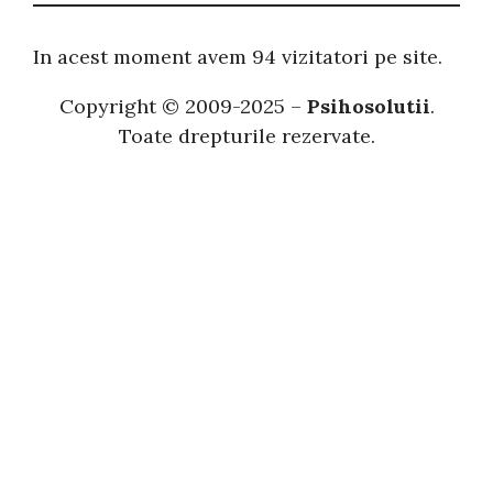
u
t
In acest moment avem 94 vizitatori pe site.
ă
Copyright © 2009-2025 –
Psihosolutii
.
Toate drepturile rezervate.