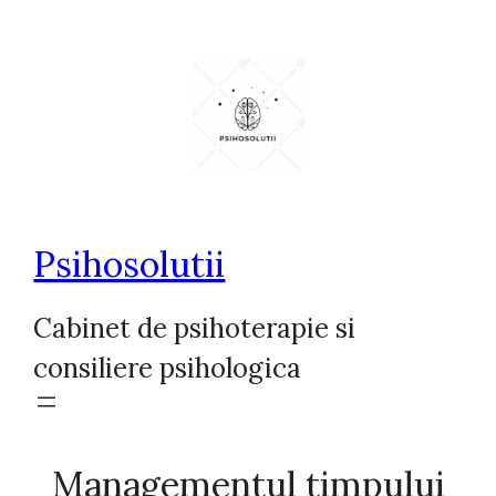
Sari
la
conținut
Psihosolutii
Cabinet de psihoterapie si
consiliere psihologica
Managementul timpului