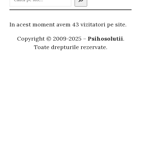
a
u
t
In acest moment avem 43 vizitatori pe site.
ă
Copyright © 2009-2025 –
Psihosolutii
.
Toate drepturile rezervate.