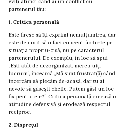
eviți atunci când ai un conflict cu
partenerul tău:
1. Critica personală
Este firesc să îți exprimi nemulțumirea, dar
este de dorit să o faci concentrându-te pe
situația propriu-zisă, nu pe caracterul
partenerului. De exemplu, în loc să spui
„Ești atât de dezorganizat, mereu uiți
lucruri!”, încearcă „Mă simt frustrat(ă) când
încercăm să plecăm de-acasă, dar tu ai
nevoie să găsești cheile. Putem găsi un loc
fix pentru ele?”. Critica personală creează o
atitudine defensivă și erodează respectul
reciproc.
2. Disprețul