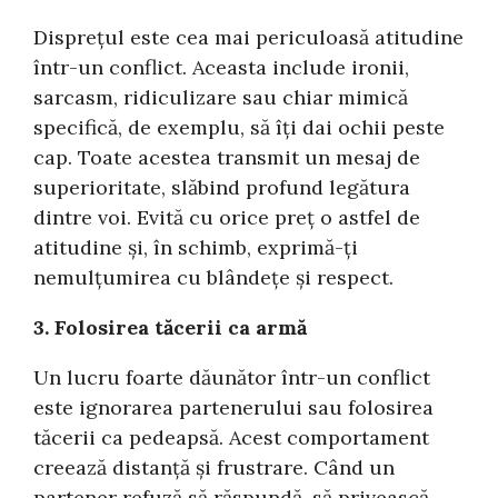
Disprețul este cea mai periculoasă atitudine
într-un conflict. Aceasta include ironii,
sarcasm, ridiculizare sau chiar mimică
specifică, de exemplu, să îți dai ochii peste
cap. Toate acestea transmit un mesaj de
superioritate, slăbind profund legătura
dintre voi. Evită cu orice preț o astfel de
atitudine și, în schimb, exprimă-ți
nemulțumirea cu blândețe și respect.
3. Folosirea tăcerii ca armă
Un lucru foarte dăunător într-un conflict
este ignorarea partenerului sau folosirea
tăcerii ca pedeapsă. Acest comportament
creează distanță și frustrare. Când un
partener refuză să răspundă, să privească