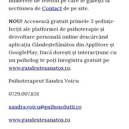
numerele de telefon pe care le găsești la
sectiunea de
Contact
de pe site.
NOU!
Accesează gratuit primele 3 ședințe-
lecții ale platformei de psihoterapie și
dezvoltare personală online descărcând
aplicația GândeșteSănătos din AppStore și
GooglePlay. Dacă dorești și interacțiune cu
un psiholog te poți înregistra gratuit pe
www.gandestesanatos.ro
.
Psihoterapeut Sandra Voicu
0729.007.831
sandra.voicu@psihosolutii.ro
www.gandestesanatos.ro