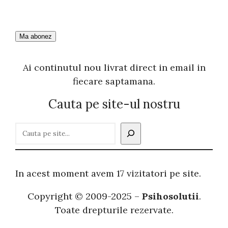
Ai continutul nou livrat direct in email in
fiecare saptamana.
Cauta pe site-ul nostru
C
a
u
t
In acest moment avem 17 vizitatori pe site.
ă
Copyright © 2009-2025 –
Psihosolutii
.
Toate drepturile rezervate.