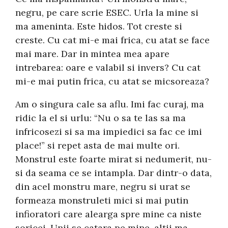
negru, pe care scrie ESEC. Urla la mine si
ma ameninta. Este hidos. Tot creste si
creste. Cu cat mi-e mai frica, cu atat se face
mai mare. Dar in mintea mea apare
intrebarea: oare e valabil si invers? Cu cat
mi-e mai putin frica, cu atat se micsoreaza?
Am o singura cale sa aflu. Imi fac curaj, ma
ridic la el si urlu: “Nu o sa te las sa ma
infricosezi si sa ma impiedici sa fac ce imi
place!” si repet asta de mai multe ori.
Monstrul este foarte mirat si nedumerit, nu-
si da seama ce se intampla. Dar dintr-o data,
din acel monstru mare, negru si urat se
formeaza monstruleti mici si mai putin
infioratori care alearga spre mine ca niste
soricei. Unii se catara pe mine, altii ma